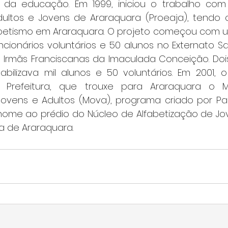
 da educação. Em 1999, iniciou o trabalho com 
ltos e Jovens de Araraquara (Proeaja), tendo c
abetismo em Araraquara. O projeto começou com 
uncionários voluntários e 50 alunos no Externato Sa
Irmãs Franciscanas da Imaculada Conceição. Dois
abilizava mil alunos e 50 voluntários. Em 2001, o
Prefeitura, que trouxe para Araraquara o M
ovens e Adultos (Mova), programa criado por Paulo
ome ao prédio do Núcleo de Alfabetização de Jov
ra de Araraquara.