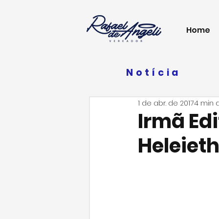
Home
Notícia
1 de abr. de 2017
4 min d
Irmã Edi
Heleieth