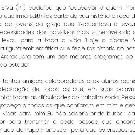
o Silva (PT) declarou que “educador é quem mar
o que Irmã Edith faz parte da sua história e recor
o de jovens da igreja que frequentava o levou
cessidades dos indivíduos mais vulneráveis da 
 levou para a toda a vida. “Hoje a cidade f
igura emblemática que fez e faz história no nosso
 Araraquara tem um dos maiores programas de
 do estado.”
r tantos amigos, colaboradores e ex-alunos reunido
dedicação de todos os que, em suas palavras
tar todas as dificuldades do trabalho social. Pess
gradeço a todos os que confiaram em mim e deix
 vidas para mim. Eu não saberia onde buscar pa
r para transmitir a cada pessoa que encontro
do do Papa Francisco I para que os cristãos se