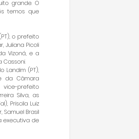
ito grande. O 
ós temos que 
), o prefeito 
Juliana Picoli 
a Vizoná, e a 
 Cassoni. 
 Landim (PT), 
te da Câmara 
vice-prefeito 
ira Silva, as 
 Priscila Luiz 
Samuel Brasil 
 executiva de 