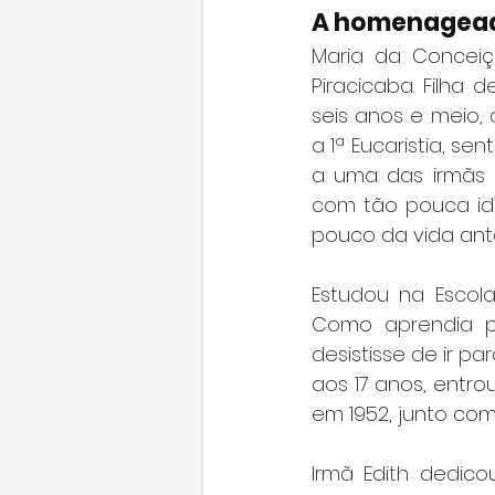
A homenagea
Maria da Conceiç
Piracicaba. Filha 
seis anos e meio,
a 1ª Eucaristia, se
a uma das irmãs q
com tão pouca ida
pouco da vida ant
Estudou na Escola 
Como aprendia pi
desistisse de ir pa
aos 17 anos, entro
em 1952, junto com
Irmã Edith dedic