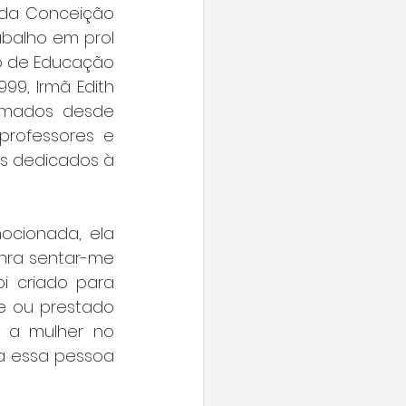
 da Conceição 
balho em prol 
o de Educação 
9, Irmã Edith 
rmados desde 
rofessores e 
s dedicados à 
ocionada, ela 
ra sentar-me 
i criado para 
 ou prestado 
r a mulher no 
a essa pessoa 