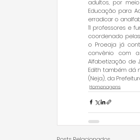
adultos, por meio
Educação para Adu
erradicar o analf
11 professores e f
coordenado pelas 
o Proeaja já cont
convênio com a 
Alfabetização de J
Edith também dá n
(Neja), da Prefeitu
Homenagens
Posts Relacionados