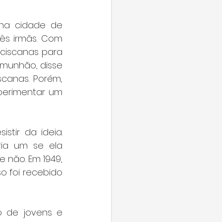
na cidade de 
rês irmãs. Com 
ciscanas para 
omunhão, disse 
canas. Porém, 
erimentar um 
tir da ideia. 
ia um se ela 
 não. Em 1949, 
o foi recebido 
 de jovens e 