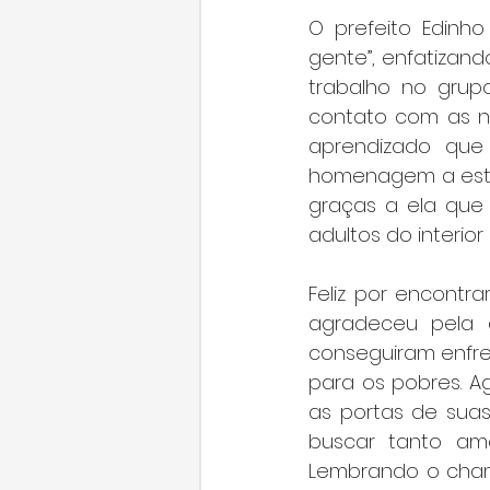
O prefeito Edinh
gente”, enfatizand
trabalho no grup
contato com as ne
aprendizado que
homenagem a esta f
graças a ela que
adultos do interior
Feliz por encontra
agradeceu pela 
conseguiram enfren
para os pobres. A
as portas de suas
buscar tanto amo
Lembrando o chama