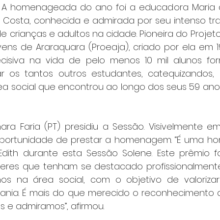
1). A homenageada do ano foi a educadora Maria
h Costa, conhecida e admirada por seu intenso tra
e crianças e adultos na cidade. Pioneira do Projet
ens de Araraquara (Proeaja), criado por ela em 199
ecisiva na vida de pelo menos 10 mil alunos fo
 os tantos outros estudantes, catequizandos, p
rea social que encontrou ao longo dos seus 59 ano
ara Faria (PT) presidiu a Sessão. Visivelmente em
portunidade de prestar a homenagem. “É uma hon
dith durante esta Sessão Solene. Este prêmio fo
res que tenham se destacado profissionalmente
hos na área social, com o objetivo de valoriza
ania. É mais do que merecido o reconhecimento 
e admiramos”, afirmou.