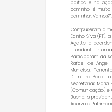
política e na açã
caminho é muito
caminhar. Vamos?”.
Compuseram a mesa
Edinho Silva (PT), 
Agatte, a coorden
presidente interin
Participaram da so
Rafael de Angeli
Municipal, Tenent
Damiano Barbiero 
secretárias Maria E
(Comunicação) e Cl
Bueno, a presiden
Acervo e Patrimônio 