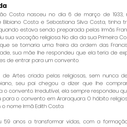
da
ão Costa nasceu no dia 6 de março de 1933, 
de Bibiano Costa e Sebastiana Silva Costa, tinha t
 quando estava sendo preparada pelas Irmãs Fran
ntiu sua vocação religiosa. No dia da sua Primeira C
ue se tornaria uma freira da ordem das Francis
de, sua mãe lhe respondeu que ela teria de exp
es de entrar para um convento.
de Artes criada pelas religiosas, sem nunca desis
ano, seu pai chegou a dizer que lhe comprar
ra o convento. Irredutível, ela sempre respondeu que
u para o convento em Araraquara. O hábito religios
 o nome Irmã Edith Costa.
ou 59 anos a transformar vidas, com a formação