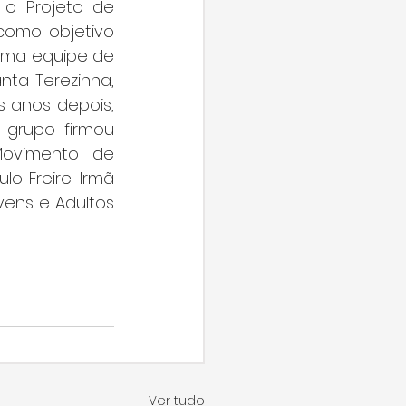
o Projeto de 
omo objetivo 
uma equipe de 
nta Terezinha, 
 anos depois, 
 grupo firmou 
ovimento de 
 Freire. Irmã 
ens e Adultos 
Ver tudo