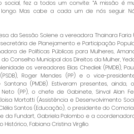
o social, fez a todos um convite: “A missão é mu
 longo. Mas cabe a cada um de nós seguir. N
 da Sessão Solene a vereadora Thainara Faria (PT
a secretária de Planejamento e Participação Popular, 
adora de Políticas Públicas para Mulheres, Amand
a do Conselho Municipal dos Direitos da Mulher, Yeda
lenidade os vereadores Elias Chediek (PMDB), Paulo
 (PSDB), Roger Mendes (PP) e o vice-presiden
e Santana (PMDB). Estiveram presentes, ainda, o 
Neto (PP), o chefe de Gabinete, Sinval Alan Ferre
loisa Mortatti (Assistência e Desenvolvimento Social),
élia Santos (Educação), o presidente do Comcriar, 
te da Fundart, Gabriela Palombo e a coordenadora
Histórico, Fabiana Cristina Virgílio.