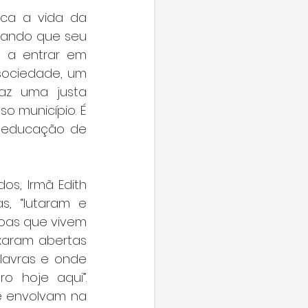
ca a vida da 
dando que seu 
 a entrar em 
sociedade, um 
az uma justa 
 município. É 
 educação de 
s, Irmã Edith 
, “lutaram e 
oas que vivem 
aram abertas 
lavras e onde 
 hoje aqui”. 
 envolvam na 