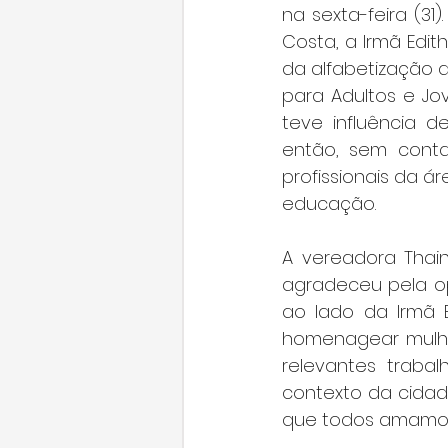
na sexta-feira (3
Costa, a Irmã Edit
da alfabetização d
para Adultos e Jov
teve influência d
então, sem contar
profissionais da á
educação.
A vereadora Thain
agradeceu pela o
ao lado da Irmã E
homenagear mulhe
relevantes trabal
contexto da cidad
que todos amamos 