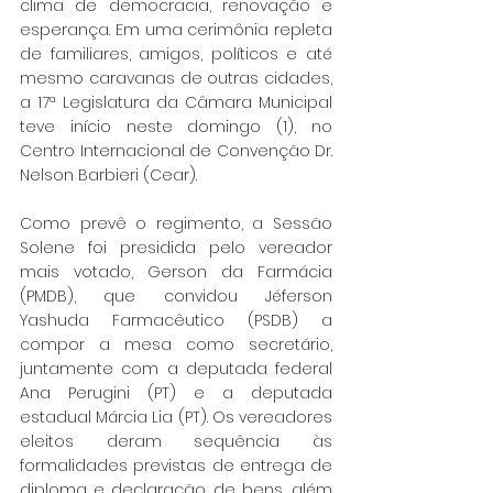
clima de democracia, renovação e 
esperança. Em uma cerimônia repleta 
de familiares, amigos, políticos e até 
mesmo caravanas de outras cidades, 
a 17ª Legislatura da Câmara Municipal 
teve início neste domingo (1), no 
Centro Internacional de Convenção Dr. 
Nelson Barbieri (Cear).
Como prevê o regimento, a Sessão 
Solene foi presidida pelo vereador 
mais votado, Gerson da Farmácia 
(PMDB), que convidou Jéferson 
Yashuda Farmacêutico (PSDB) a 
compor a mesa como secretário, 
juntamente com a deputada federal 
Ana Perugini (PT) e a deputada 
estadual Márcia Lia (PT). Os vereadores 
eleitos deram sequência às 
formalidades previstas de entrega de 
diploma e declaração de bens, além 