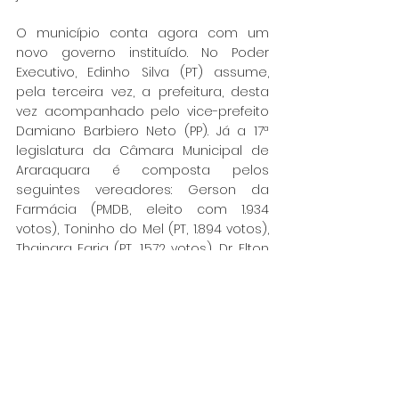
O município conta agora com um 
novo governo instituído. No Poder 
Executivo, Edinho Silva (PT) assume, 
pela terceira vez, a prefeitura, desta 
vez acompanhado pelo vice-prefeito 
Damiano Barbiero Neto (PP). Já a 17ª 
legislatura da Câmara Municipal de 
Araraquara é composta pelos 
seguintes vereadores: Gerson da 
Farmácia (PMDB, eleito com 1.934 
votos), Toninho do Mel (PT, 1.894 votos), 
Thainara Faria (PT, 1.572 votos), Dr. Elton 
Negrini (PSDB, 1.543 votos), Pastor 
Raimundo Bezerra (PRB, 1.527 votos), 
Juliana Damus (PP, 1.516 votos), Magal 
Verri (PMDB, 1.188 votos), Rafael de 
Angeli (PSDB, 1.177 votos), José Carlos 
Porsani (PSDB, 1.068 votos), Tenente 
Santana (PMDB, 1.019 votos), Edio Lopes 