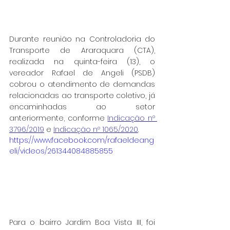
Durante reunião na 
Controladoria do 
Transporte de Araraquara (CTA)
, 
realizada na quinta-feira (13), o 
vereador Rafael de Angeli (PSDB) 
cobrou o atendimento de demandas 
relacionadas ao transporte coletivo, já 
encaminhadas ao setor 
anteriormente, conforme 
Indicação nº 
3796/2019
e
Indicação nº 1065/2020
.
https://www.facebook.com/rafaeldeang
eli/videos/261344084885855
Para o bairro Jardim Boa Vista III, foi 