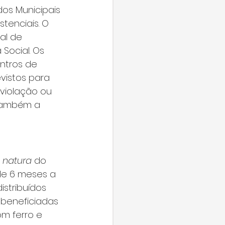
os Municipais 
tenciais. O 
al de 
 Social. Os 
ntros de 
vistos para 
 violação ou 
 também a 
n natura
 do 
 de 6 meses a 
stribuídos 
s beneficiadas 
om ferro e 