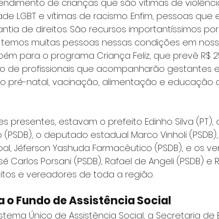
endimento de crianças que são vítimas de violência
de LGBT e vítimas de racismo. Enfim, pessoas que
antia de direitos. São recursos importantíssimos por
da temos muitas pessoas nessas condições em nosso
ém para o programa Criança Feliz, que prevê R$ 2
o de profissionais que acompanharão gestantes e
ndo pré-natal, vacinação, alimentação e educação 
es presentes, estavam o prefeito Edinho Silva (PT),
 (PSDB), o deputado estadual Marco Vinholi (PSDB),
l, Jéferson Yashuda Farmacêutico (PSDB), e os ver
sé Carlos Porsani (PSDB), Rafael de Angeli (PSDB) e
eitos e vereadores de toda a região.
 o Fundo de Assistência Social
istema Único de Assistência Social, a Secretaria de