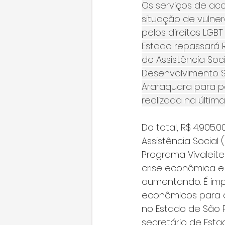
Os serviços de aco
situação de vulner
pelos direitos LGB
Estado repassará R
de Assistência Soci
Desenvolvimento So
Araraquara para pa
realizada na última
Do total, R$ 4.905
Assistência Social 
Programa Vivaleit
crise econômica e
aumentando. É imp
econômicos para a
no Estado de São 
secretário de Esta