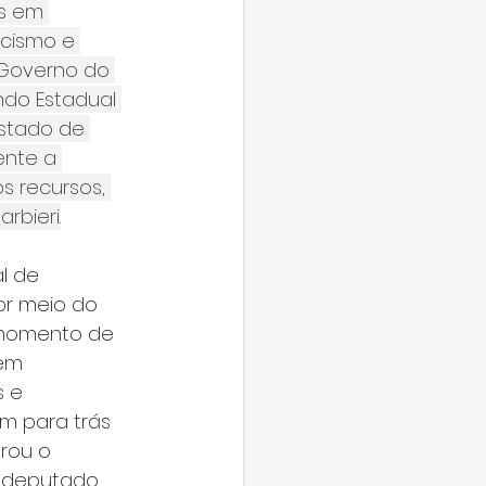
s em 
acismo e 
 Governo do 
ndo Estadual 
Estado de 
ente a 
s recursos, 
rbieri.
l de 
or meio do 
 momento de 
em 
 e 
m para trás 
rou o 
o deputado 