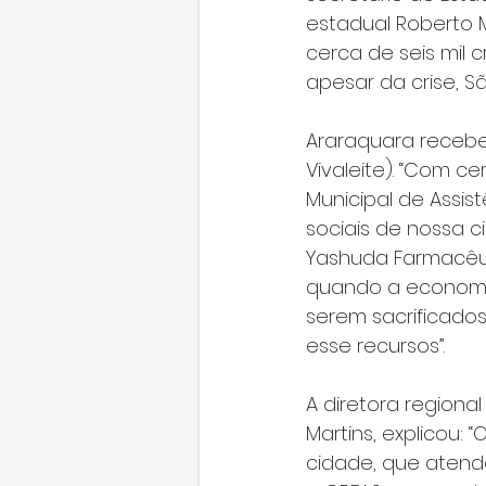
estadual Roberto 
cerca de seis mil 
apesar da crise, S
Araraquara receberá
Vivaleite). “Com c
Municipal de Assis
sociais de nossa c
Yashuda Farmacêuti
quando a economia 
serem sacrificado
esse recursos”.
A diretora regiona
Martins, explicou:
cidade, que atend