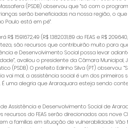
Massafera (PSDB) observou que “só com o programa 
crianças serão beneficiadas na nossa região, o que
ão Paulo está em pé”.
 R$ 1.591.672,49 (R$ 1.382.031,89 do FEAS e R$ 209.640
erteza, são recursos que contribuirão muito para qu
tência e Desenvolvimento Social possa levar adiant
idade”, avaliou o presidente da Câmara Municipal, J
co (PSDB). O prefeito Edinho Silva (PT) observou: 
vai mal, a assistência social é um dos primeiros s
s. É uma alegria que Araraquara esteja sendo con
l de Assistência e Desenvolvimento Social de Arara
 “Os recursos do FEAS serão direcionados aos nove 
em a famílias em situação de vulnerabilidade. Vã