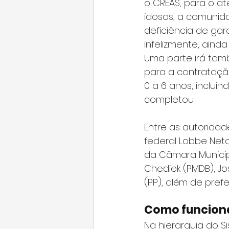
o CREAS, para o at
idosos, a comunida
deficiência de gar
infelizmente, ain
Uma parte irá tamb
para a contrataçã
0 a 6 anos, inclui
completou.
Entre as autoridad
federal Lobbe Neto
da Câmara Municipa
Chediek (PMDB), Jo
(PP), além de pref
Como funciona
Na hierarquia do S