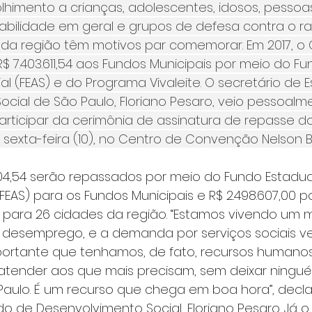
lhimento a crianças, adolescentes, idosos, pessoa
abilidade em geral e grupos de defesa contra o r
T da região têm motivos par comemorar. Em 2017, o
$ 7.403.611,54 aos Fundos Municipais por meio do Fu
al (FEAS) e do Programa Vivaleite. O secretário de 
cial de São Paulo, Floriano Pesaro, veio pessoalm
rticipar da cerimônia de assinatura de repasse do
 sexta-feira (10), no Centro de Convenção Nelson Ba
.004,54 serão repassados por meio do Fundo Estadua
(FEAS) para os Fundos Municipais e R$ 2.498.607,00 p
e para 26 cidades da região. “Estamos vivendo um
 desemprego, e a demanda por serviços sociais v
ortante que tenhamos, de fato, recursos humanos
tender aos que mais precisam, sem deixar ningué
Paulo. É um recurso que chega em boa hora”, decla
do de Desenvolvimento Social, Floriano Pesaro. Já 