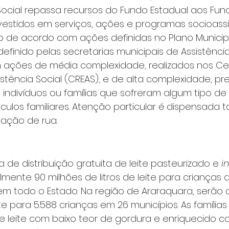
ocial repassa recursos do Fundo Estadual aos Fund
estidos em serviços, ações e programas socioassis
o de acordo com ações definidas no Plano Municip
 definido pelas secretarias municipais de Assistência
 ações de média complexidade, realizados nos Ce
stência Social (CREAS), e de alta complexidade, pre
e indivíduos ou famílias que sofreram algum tipo de
ulos familiares. Atenção particular é dispensada
ação de rua.
 de distribuição gratuita de leite pasteurizado e 
i
nualmente 90 milhões de litros de leite para crianças
em todo o Estado. Na região de Araraquara, serão di
leite para 5.588 crianças em 26 municípios. As família
de leite com baixo teor de gordura e enriquecido c