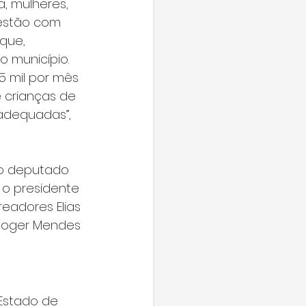
, mulheres, 
 estão com 
que, 
 município. 
5 mil por mês 
 crianças de 
adequadas”, 
 o deputado 
 o presidente 
eadores Elias 
 Roger Mendes 
 Estado de 