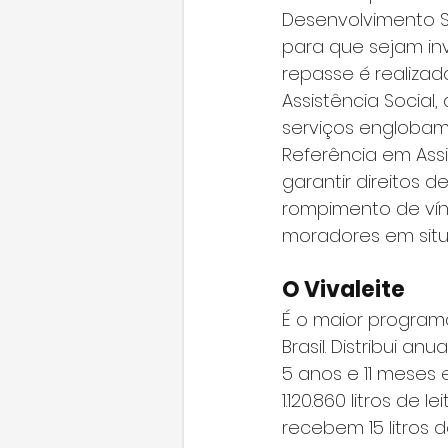
Desenvolvimento S
para que sejam inv
repasse é realizad
Assistência Social,
serviços englobam
Referência em Assi
garantir direitos d
rompimento de vínc
moradores em situ
O Vivaleite
É o maior programa
Brasil. Distribui a
5 anos e 11 meses 
1.120.860 litros de 
recebem 15 litros 