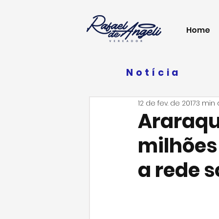
Home
Notícia
12 de fev. de 2017
3 min 
Araraqu
milhões
a rede s