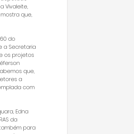
Vivaleite, 
 mostra que, 
,60 do 
e a Secretaria 
e os projetos 
éferson 
“Sabemos que, 
etores a 
templada com 
quara, Edna 
CRAS da 
o também para 