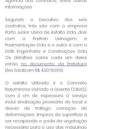
vigência dos contratos, entre outras 
informações.
Segundo o Executivo, dos seis 
contratos, três são com a empresa 
Porto Junior Usina de Asfalto Ltda., dois 
com a Pavfran Usinagem e 
Pavimentação Ltda. e o outro é com a 
DGB Engenharia e Construções Ltda. 
Os detalhes sobre cada um deles 
estão 
no documento da Prefeitura
. 
Eles totalizam R$ 4.007.629,51.
O asfalto utilizado é o Concreto 
Betuminoso Usinado a Quente (CBUQ), 
com 3 cm de espessura. O serviço 
inclui sinalização provisória do local e 
desvio de tráfego, correção de 
deformações, limpeza da superfície a 
ser recapeada e poda da vegetação 
necessária para o uso das máquinas, 