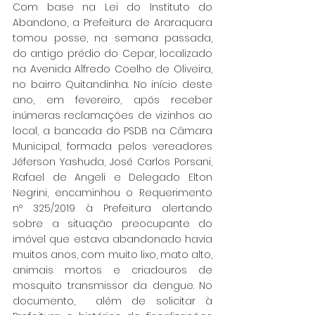
Com base na Lei do Instituto do 
Abandono, a Prefeitura de Araraquara 
tomou posse, na semana passada, 
do antigo prédio do Cepar, localizado 
na Avenida Alfredo Coelho de Oliveira, 
no bairro Quitandinha. No início deste 
ano, em fevereiro, após receber 
inúmeras reclamações de vizinhos ao 
local, a bancada do PSDB na Câmara 
Municipal, formada pelos vereadores 
Jéferson Yashuda, José Carlos Porsani, 
Rafael de Angeli e Delegado Elton 
Negrini, encaminhou o Requerimento 
nº 325/2019 à Prefeitura alertando 
sobre a situação preocupante do 
imóvel que estava abandonado havia 
muitos anos, com muito lixo, mato alto, 
animais mortos e criadouros de 
mosquito transmissor da dengue. No 
documento,  além de solicitar à 