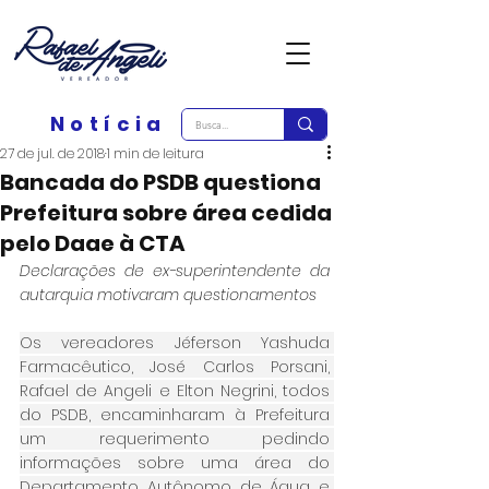
Notícia
27 de jul. de 2018
1 min de leitura
Bancada do PSDB questiona
Prefeitura sobre área cedida
pelo Daae à CTA
Declarações de ex-superintendente da 
autarquia motivaram questionamentos
Os vereadores Jéferson Yashuda 
Farmacêutico, José Carlos Porsani, 
Rafael de Angeli e Elton Negrini, todos 
do PSDB, encaminharam à Prefeitura 
um requerimento pedindo 
informações sobre uma área do 
Departamento Autônomo de Água e 