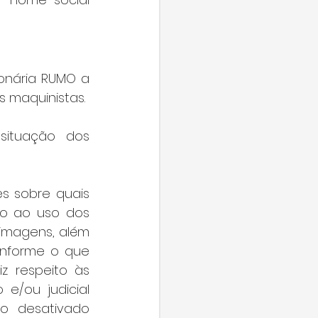
onária RUMO a 
 maquinistas. 
situação dos 
s sobre quais 
o ao uso dos 
imagens, além 
onforme o que 
z respeito às 
/ou judicial 
o desativado 