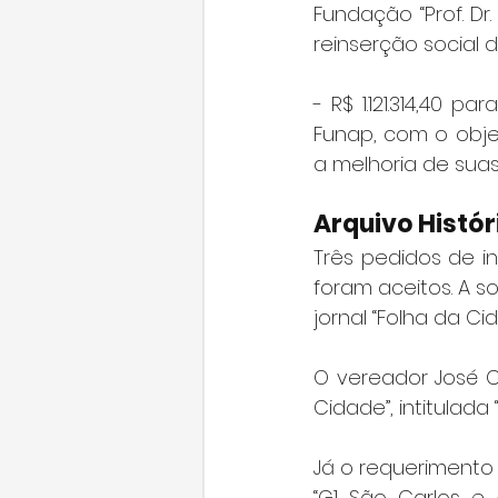
Fundação “Prof. Dr
reinserção social 
- R$ 1.121.314,40
Funap, com o objet
a melhoria de suas
Arquivo Histór
Três pedidos de in
foram aceitos. A so
jornal “Folha da Ci
O vereador José Ca
Cidade”, intitulad
Já o requerimento 
“G1 São Carlos e 