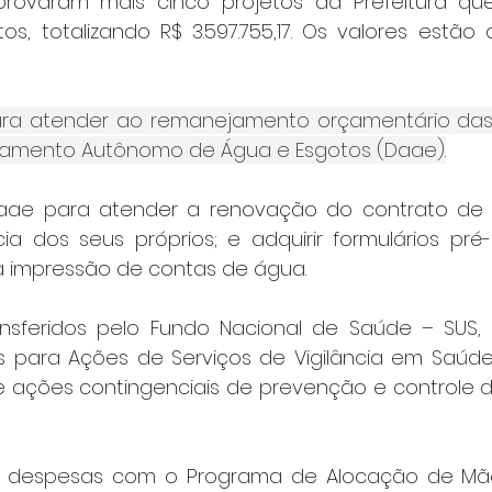
rovaram mais cinco projetos da Prefeitura que
os, totalizando R$ 3.597.755,17. Os valores estão d
 para atender ao remanejamento orçamentário da
tamento Autônomo de Água e Esgotos (Daae).
Daae para atender a renovação do contrato de 
cia dos seus próprios; e adquirir formulários pré
a impressão de contas de água.
ransferidos pelo Fundo Nacional de Saúde – SUS, 
is para Ações de Serviços de Vigilância em Saúde 
ações contingenciais de prevenção e controle d
ara despesas com o Programa de Alocação de Mã