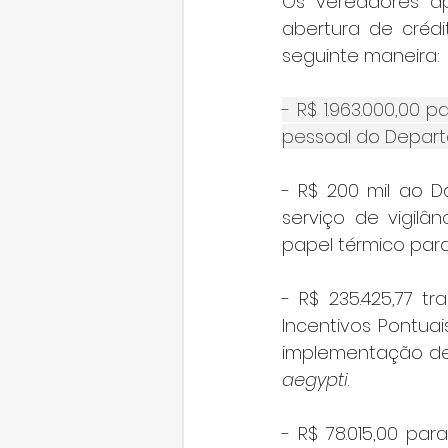
Os vereadores ap
abertura de crédit
seguinte maneira:
- R$ 1.963.000,00
pessoal do Depar
- R$ 200 mil ao 
serviço de vigilân
papel térmico par
- R$ 235.425,77 t
Incentivos Pontua
implementação de 
aegypti
.
- R$ 78.015,00 p