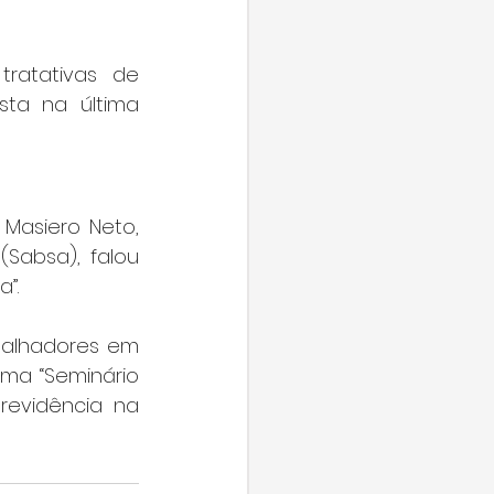
ratativas de 
ta na última 
Masiero Neto, 
Sabsa), falou 
”.
balhadores em 
ma “Seminário 
evidência na 