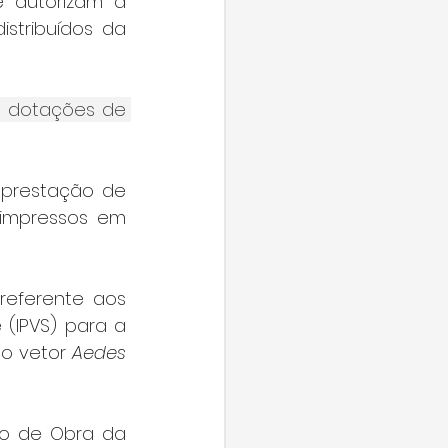
 autorizam a 
istribuídos da 
s dotações de 
prestação de 
-impressos em 
referente aos 
(IPVS) para a 
o vetor 
Aedes 
o de Obra da 