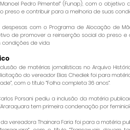
. Manoel Pedro Pimentel” (Funap), com o objetivo 
do preso e contribuir para a melhoria de suas condi
 para despesas com o Programa de Alocação de M
ivo de promover a reinserção social do preso e co
 condições de vida.
ico
clusão de matérias jornalísticas no Arquivo Histór
licitação do vereador Elias Chediek foi para matéri
dade”, com o título “Folha completa 36 anos”.
rlos Porsani pediu a inclusão da matéria publicada
a “Araraquara tem primeira condenação por feminicíd
da vereadora Thainara Faria foi para a matéria pub
Araraquara”, com o título “Transexuais devem te