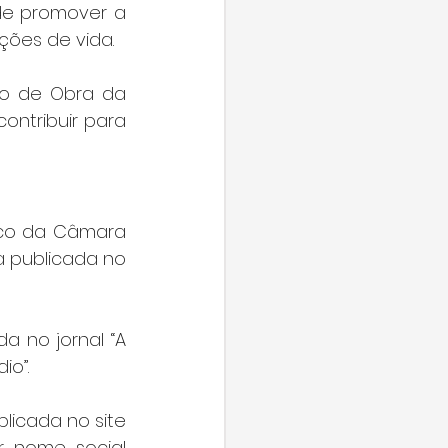
de promover a 
ções de vida.
ão de Obra da 
ntribuir para 
ico da Câmara 
a publicada no 
 no jornal “A 
io”.
licada no site 
r nome social 