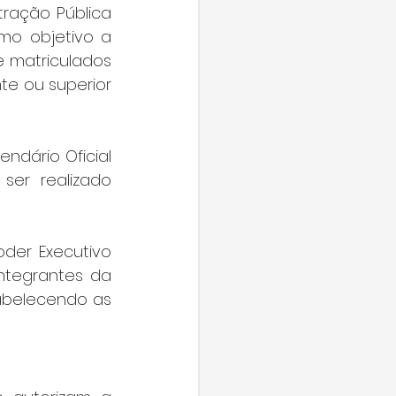
ração Pública 
mo objetivo a 
 matriculados 
te ou superior 
ndário Oficial 
er realizado 
der Executivo 
ntegrantes da 
abelecendo as 