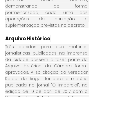
demonstrando, de forma 
pormenorizada, cada uma das 
operações de anulação e 
suplementação previstas no decreto.   
Arquivo Histórico
Três pedidos para que matérias 
jornalísticas publicadas na imprensa 
da cidade passem a fazer parte do 
Arquivo Histórico da Câmara foram 
aprovados. A solicitação do vereador 
Rafael de Angeli foi para a matéria 
publicada no jornal “O Imparcial”, na 
edição de 19 de abril de 2017, com o 
título “Rodrigo Toledo lançará livro na 
Espanha e Portugal”. O pedido do 
vereador Elias Chediek foi para a 
matéria publicada no jornal “O 
Imparcial”, na edição de 30 de abril de 
2017, intitulada “Jéferson Yashuda: 