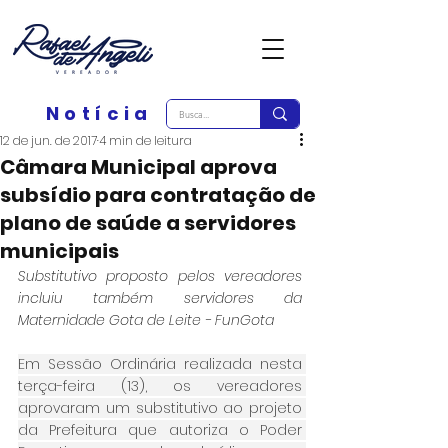
Notícia
12 de jun. de 2017
4 min de leitura
Câmara Municipal aprova
subsídio para contratação de
plano de saúde a servidores
municipais
Substitutivo proposto pelos vereadores 
incluiu também servidores da 
Maternidade Gota de Leite - FunGota
Em Sessão Ordinária realizada nesta 
terça-feira (13), os vereadores 
aprovaram um substitutivo ao projeto 
da Prefeitura que autoriza o Poder 