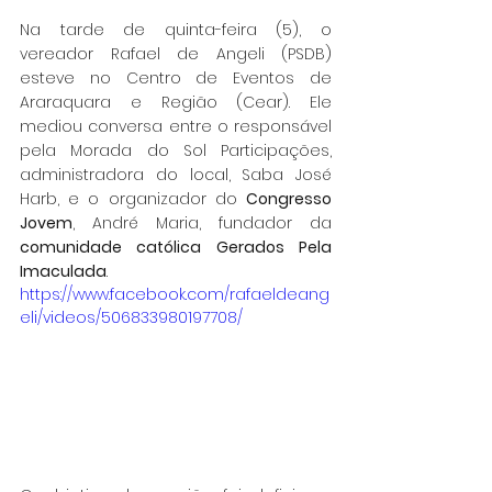
Na tarde de quinta-feira (5), o 
vereador Rafael de Angeli (PSDB) 
esteve no Centro de Eventos de 
Araraquara e Região (Cear). Ele 
mediou conversa entre o responsável 
pela Morada do Sol Participações, 
administradora do local, Saba José 
Harb, e o organizador do 
Congresso 
Jovem
, André Maria, fundador da 
comunidade católica Gerados Pela 
Imaculada
.
https://www.facebook.com/rafaeldeang
eli/videos/506833980197708/