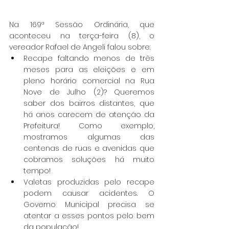
Na 169ª Sessão Ordinária, que 
aconteceu na terça-feira (8), o 
vereador Rafael de Angeli falou sobre:
Recape faltando menos de três 
meses para as eleições e em 
pleno horário comercial na Rua 
Nove de Julho (2)? Queremos 
saber dos bairros distantes, que 
há anos carecem de atenção da 
Prefeitura! Como exemplo, 
mostramos algumas das 
centenas de ruas e avenidas que 
cobramos soluções há muito 
tempo!
Valetas produzidas pelo recape 
podem causar acidentes. O 
Governo Municipal precisa se 
atentar a esses pontos pelo bem 
da população!