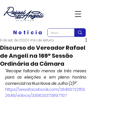
Notícia
9 de set. de 2020
1 min de leitura
Discurso do Vereador Rafael
de Angeli na 169ª Sessão
Ordinária da Câmara
"Recape faltando menos de três meses 
para as eleições e em pleno horário 
comercial na Rua Nove de Julho (2)?".
https://www.facebook.com/28460722155
2646/videos/339620373897707