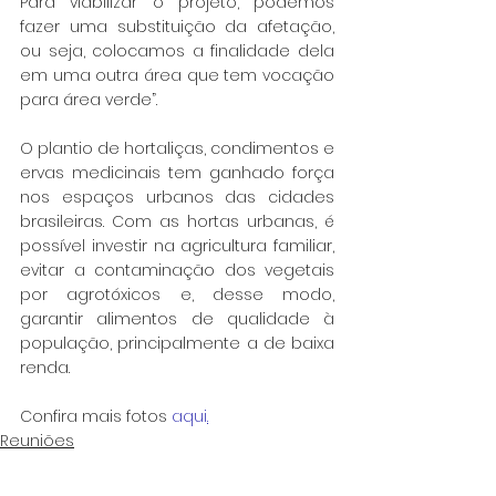
Para viabilizar o projeto, podemos 
fazer uma substituição da afetação, 
ou seja, colocamos a finalidade dela 
em uma outra área que tem vocação 
para área verde”.
O plantio de hortaliças, condimentos e 
ervas medicinais tem ganhado força 
nos espaços urbanos das cidades 
brasileiras. Com as hortas urbanas, é 
possível investir na agricultura familiar, 
evitar a contaminação dos vegetais 
por agrotóxicos e, desse modo, 
garantir alimentos de qualidade à 
população, principalmente a de baixa 
renda.
Confira mais fotos 
aqui
.
Reuniões
Meio ambiente
Sustentabilidade