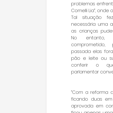
problemas enfrent
Comelli Lia”, onde 
Tal situação f
necessária uma a
as crianças pudes
No entanto, 
comprometido,
passada elas for
pão e leite ou su
conferir o qu
parlamentar conve
“Com a reforma da
ficando duas em
aprovada em conc
ficou apenas uma 