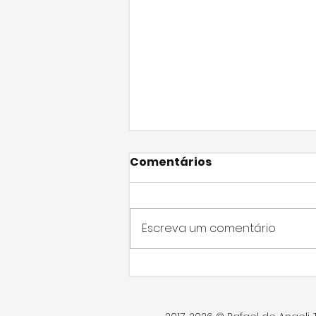
Comentários
Escreva um comentário
Vereador Rafael de
Angeli debate aplicação
de nova lei e valorização