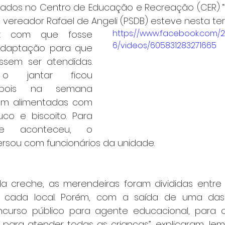
ados no Centro de Educação e Recreação (CER) “P
o vereador Rafael de Angeli (PSDB) esteve nesta terç
https://www.facebook.com/
ez com que fosse 
6/videos/605831283271665
daptação para que 
sem ser atendidas. 
o jantar ficou 
 pois na semana 
am alimentadas com 
co e biscoito. Para 
e aconteceu, o 
rsou com funcionários da unidade.
 creche, as merendeiras foram divididas entre 
 cada local. Porém, com a saída de uma das 
urso público para agente educacional, para ou
para atender todas as crianças”, explicaram, le