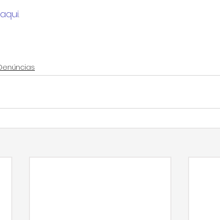
aqui
.
Denúncias