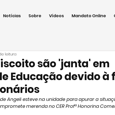
Notícias
Sobre
Vídeos
Mandato Online
de leitura
iscoito são 'janta' em
de Educação devido à f
ionários
de Angeli esteve na unidade para apurar a situação
ompromete merenda no CER Profª Honorina Comelli