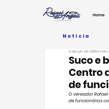
Home
Notícia
4 de jun. de 2019
2 min 
Suco e b
Centro 
de func
O vereador Rafael 
de funcionários c