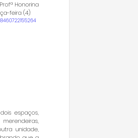
rofª Honorina 
a-feira (4).
28460722155264
dois espaços, 
merendeiras, 
tra unidade, 
mbrando que a 