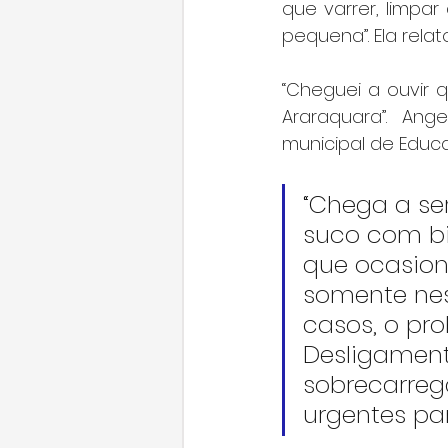
que varrer, limpa
pequena”. Ela rel
“Cheguei a ouvir 
Araraquara”. Ang
municipal de Educ
“Chega a se
suco com bi
que ocasio
somente nes
casos, o pr
Desligamento
sobrecarreg
urgentes par