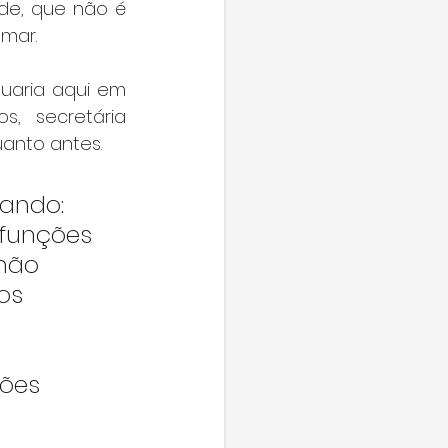
de, que não é 
mar.
uaria aqui em 
, secretária 
anto antes. 
ando: 
 funções 
não 
os 
ões 