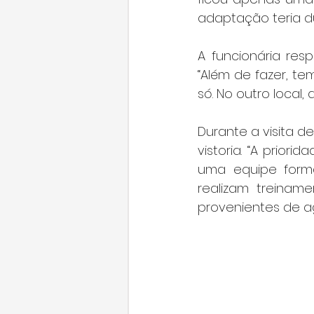
adaptação teria du
A funcionária res
“Além de fazer, te
só. No outro local
Durante a visita d
vistoria. “A prio
uma equipe formad
realizam treiname
provenientes de agr