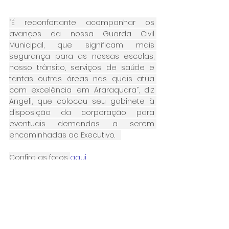
“É reconfortante acompanhar os 
avanços da nossa Guarda Civil 
Municipal, que significam mais 
segurança para as nossas escolas, 
nosso trânsito, serviços de saúde e 
tantas outras áreas nas quais atua 
com excelência em Araraquara”, diz 
Angeli, que colocou seu gabinete à 
disposição da corporação para 
eventuais demandas a serem 
encaminhadas ao Executivo.   
Confira as fotos 
aqui
.