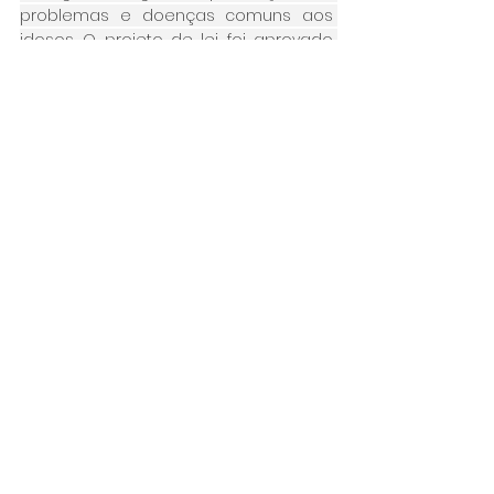
problemas e doenças comuns aos 
idosos. O projeto de lei foi aprovado 
por unanimidade pelos vereadores na 
referida Sessão.
Projetos/Leis
Ver tudo
Posts Relacionados