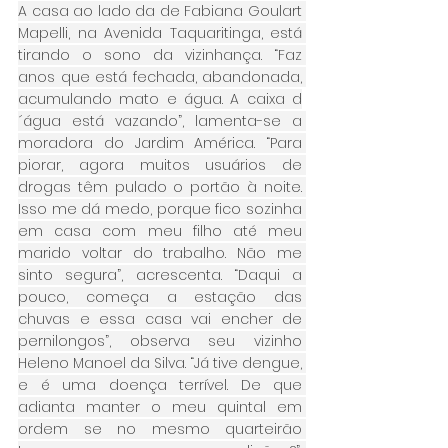
A casa ao lado da de Fabiana Goulart 
Mapelli, na Avenida Taquaritinga, está 
tirando o sono da vizinhança. “Faz 
anos que está fechada, abandonada, 
acumulando mato e água. A caixa d
´água está vazando”, lamenta-se a 
moradora do Jardim América. “Para 
piorar, agora muitos usuários de 
drogas têm pulado o portão à noite. 
Isso me dá medo, porque fico sozinha 
em casa com meu filho até meu 
marido voltar do trabalho. Não me 
sinto segura”, acrescenta. “Daqui a 
pouco, começa a estação das 
chuvas e essa casa vai encher de 
pernilongos”, observa seu vizinho 
Heleno Manoel da Silva. “Já tive dengue, 
e é uma doença terrível. De que 
adianta manter o meu quintal em 
ordem se no mesmo quarteirão 