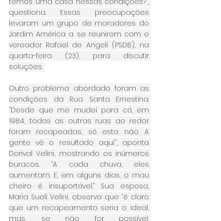
temos uma casa nessas condições?”, 
questiona. Essas preocupações 
levaram um grupo de moradores do 
Jardim América a se reunirem com o 
vereador Rafael de Angeli (PSDB), na 
quarta-feira (23), para discutir 
soluções. 
Outro problema abordado foram as 
condições da Rua Santa Ernestina. 
“Desde que me mudei para cá, em 
1984, todas as outras ruas ao redor 
foram recapeadas, só esta não. A 
gente vê o resultado aqui”, aponta 
Dorival Velini, mostrando os inúmeros 
buracos. “A cada chuva, eles 
aumentam. E, em alguns dias, o mau 
cheiro é insuportável.” Sua esposa, 
Maria Sueli Velini, observa que “é claro 
que um recapeamento seria o ideal, 
mas, se não for possível, 