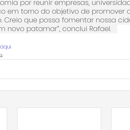
omia por reunir empresas, universidad
co em torno do objetivo de promover a
. Creio que possa fomentar nossa cid
m novo patamar”, conclui Rafael.   
aqui
.
es