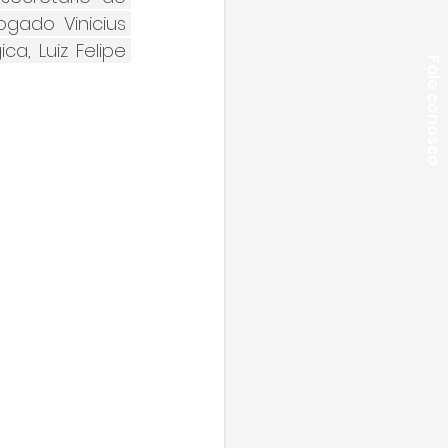
ado Vinicius 
, Luiz Felipe 
Fale conosco