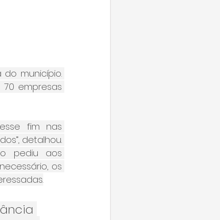
do município. 
 70 empresas 
sse fim nas 
os”, detalhou. 
to pediu aos 
cessário, os 
eressadas.
ância 