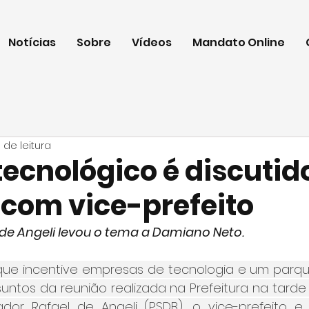
Notícias
Sobre
Vídeos
Mandato Online
 de leitura
tecnológico é discuti
 com vice-prefeito
 de Angeli levou o tema a Damiano Neto.
 que incentive empresas de tecnologia e um parque
untos da reunião realizada na Prefeitura na tarde 
ador Rafael de Angeli (PSDB), o vice-prefeito e 