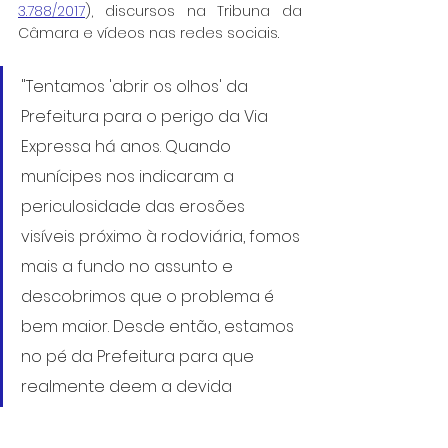
3.788/2017
), discursos na Tribuna da 
Câmara e vídeos nas redes sociais.
"Tentamos 'abrir os olhos' da 
Prefeitura para o perigo da Via 
Expressa há anos. Quando 
munícipes nos indicaram a 
periculosidade das erosões 
visíveis próximo à rodoviária, fomos 
mais a fundo no assunto e 
descobrimos que o problema é 
bem maior. Desde então, estamos 
no pé da Prefeitura para que 
realmente deem a devida 
atenção ao caso e apliquem 
soluções, seja com laudos ou 