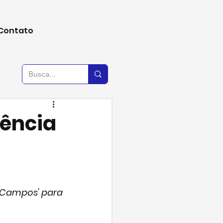
Contato
rência
 Campos' para 