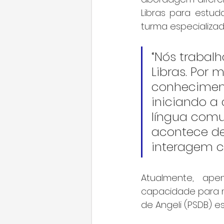
Libras para estud
turma especializad
“Nós trabal
Libras. Por
conheciment
iniciando a
língua comu
acontece de 
interagem c
Atualmente, ape
capacidade para mui
de Angeli (PSDB) e