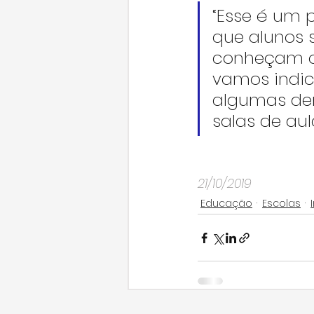
“Esse é um p
que alunos 
conheçam o ‘
vamos indic
algumas de
salas de aul
21/10/2019
Educação
Escolas