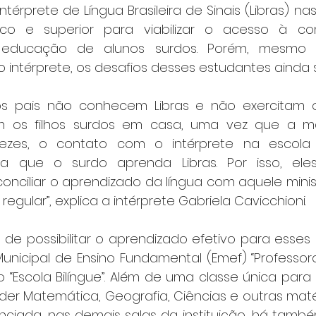
térprete de Língua Brasileira de Sinais (Libras) nas
co e superior para viabilizar o acesso à co
educação de alunos surdos. Porém, mesmo q
 intérprete, os desafios desses estudantes ainda s
os pais não conhecem Libras e não exercitam o
os filhos surdos em casa, uma vez que a mai
 vezes, o contato com o intérprete na escola 
a que o surdo aprenda Libras. Por isso, ele
conciliar o aprendizado da língua com aquele minis
regular”, explica a intérprete Gabriela Cavicchioni.
 de possibilitar o aprendizado efetivo para esses 
Municipal de Ensino Fundamental (Emef) “Professora
 “Escola Bilíngue”. Além de uma classe única para 
r Matemática, Geografia, Ciências e outras mat
ciada, nas demais salas da instituição, há també