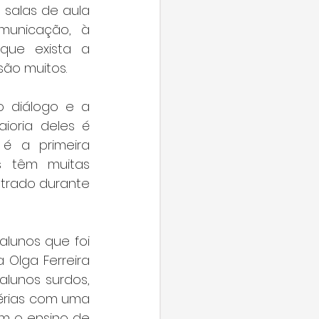
 salas de aula 
municação, à 
ue exista a 
ão muitos. 
 diálogo e a 
oria deles é 
é a primeira 
s têm muitas 
trado durante 
alunos que foi 
 Olga Ferreira 
alunos surdos, 
érias com uma 
m o ensino de 