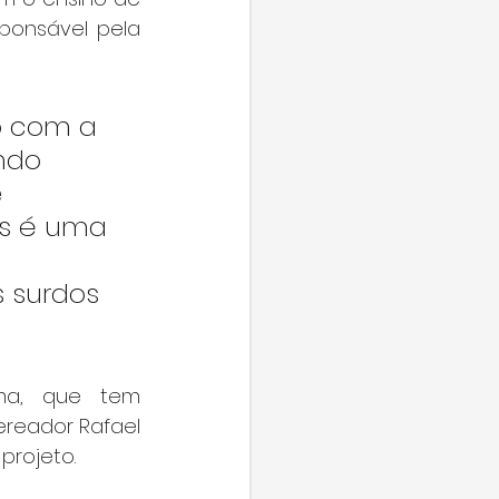
ponsável pela 
o com a 
ndo 
 
as é uma 
s surdos 
ma, que tem 
ereador Rafael 
projeto.