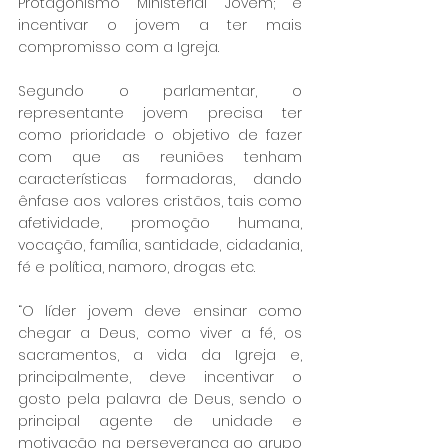
Protagonismo Ministerial Jovem; e 
incentivar o jovem a ter mais 
compromisso com a Igreja.
Segundo o parlamentar, o 
representante jovem precisa ter 
como prioridade o objetivo de fazer 
com que as reuniões tenham 
características formadoras, dando 
ênfase aos valores cristãos, tais como 
afetividade, promoção humana, 
vocação, família, santidade, cidadania, 
fé e política, namoro, drogas etc. 
“O líder jovem deve ensinar como 
chegar a Deus, como viver a fé, os 
sacramentos, a vida da Igreja e, 
principalmente, deve incentivar o 
gosto pela palavra de Deus, sendo o 
principal agente de unidade e 
motivação na perseverança ao grupo 