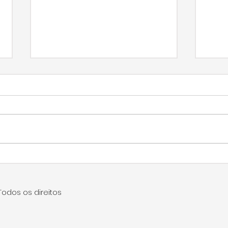
Indicações sugerem
Apó
melhorias estruturais e
ref
manutenção na UPA
UPA
Todos os direitos
Central
fun