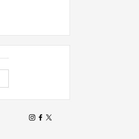
s 19 meses de
orma e ampliação,
 Central volta a
cionar