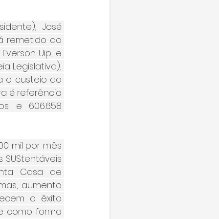
dente), José 
rá remetido ao 
verson Uip, e 
Legislativa), 
 o custeio do 
 é referência 
os e 606.658 
0 mil por mês 
 SUStentáveis 
nta Casa de 
mas, aumento 
ecem o êxito 
e como forma 