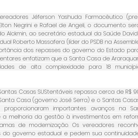
ereadores Jéferson Yashuda Farmacêutico (presi
. Elton Negrini e Rafael de Angeli, o documento se
 Alckmin, ao secretário estadual da Saúde David E
al Roberto Massafera (líder do PSDB na Assembleia 
ortância dos repasses do governo do Estado para
mentares enfatizam que a Santa Casa de Araraquara
dades de alta complexidade para 18 municípi
Santas Casas SUStentáveis repassa cerca de R$ 90
-Santa Casa (governo José Serra) e o Santas Casas
n) proporcionaram importantes avanços na Sa
 a melhoria da gestão à investimentos em refor
ramas de modernização. Os vereadores reconh
 do governo estadual e pedem sua continuidad