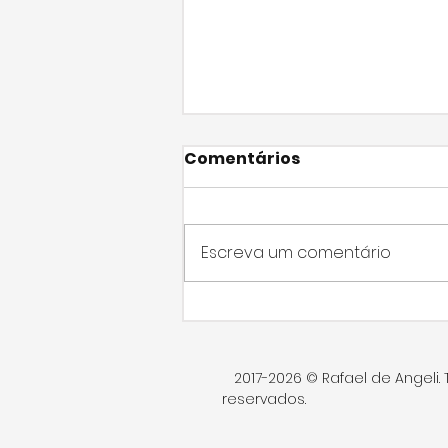
Comentários
Escreva um comentário
Após fiscalização,
Rafael de Angeli propõe
melhorias na USF do
2017-2026 © Rafael de Angeli. 
Jardim Marivan
reservados.