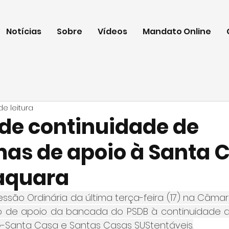
Notícias
Sobre
Vídeos
Mandato Online
de leitura
de continuidade de
as de apoio à Santa 
aquara
ssão Ordinária da última terça-feira (17) na Câmar
 de apoio da bancada do PSDB à continuidade d
-Santa Casa e Santas Casas SUStentáveis.