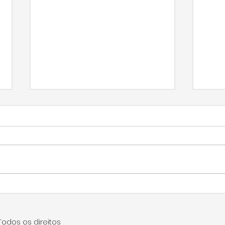
Vereador Rafael de
Ver
Angeli questiona
Ang
Prefeitura sobre ações
lev
Todos os direitos