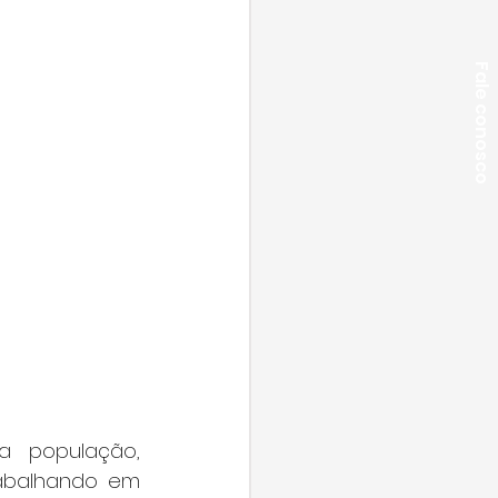
Fale conosco
 população, 
abalhando em 