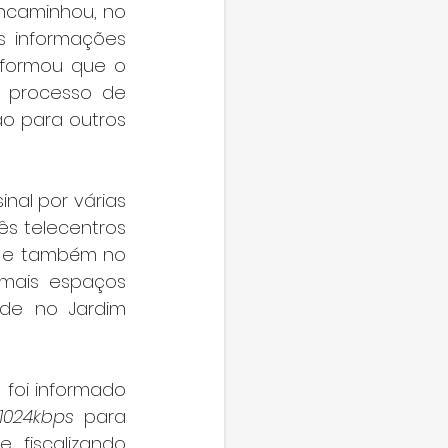
encaminhou, no 
as informações 
nformou que o 
 processo de 
 para outros 
al por várias 
s telecentros 
l e também no 
mais espaços 
de no Jardim 
foi informado 
1024kbps
 para 
fiscalizando 