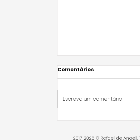
Comentários
Escreva um comentário
Vereador Rafael de
Angeli propõe estudo
para criar benefício a
2017-2026 © Rafael de Angeli. 