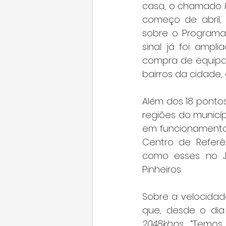
casa, o chamado 
começo de abril,
sobre o Programa 
sinal já foi amp
compra de equipa
bairros da cidade
Além dos 18 pontos
regiões do municí
em funcionamento,
Centro de Referê
como esses no J
Pinheiros.
Sobre a velocidad
que, desde o dia
2048kbps
. “Temos