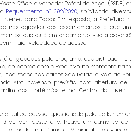
Home Office
, o vereador Rafael de Angeli (PSDB) 
 o 
Requerimento nº 392/2020
, solicitando divers
Internet para Todos. Em resposta, a Prefeitura i
liado nas agrovilas dos assentamentos e que um
mentos, que está em andamento, visa à expansão
, com maior velocidade de acesso.
 já englobados pelo programa, que distribuem o sin
pio, de acordo com o Executivo, no momento há trê
 localizados nos bairros São Rafael e Vale do So
ncia Afro, havendo previsão para abertura de 
ardim das Hortências e no Centro da Juventu
e atual de acesso, questionada pelo parlamentar, 
 13 de abril deste ano, houve um aumento de 
 trabalhado, na Câmara Municipal, aprovando e 