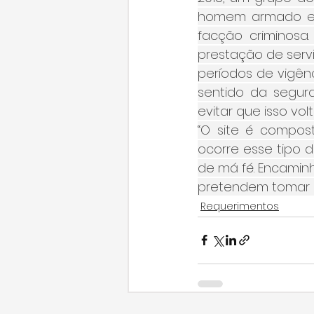
homem armado e 
facção criminosa
prestação de serv
períodos de vigênc
sentido da segura
evitar que isso vol
“O site é compos
ocorre esse tipo d
de má fé. Encamin
pretendem tomar al
Requerimentos