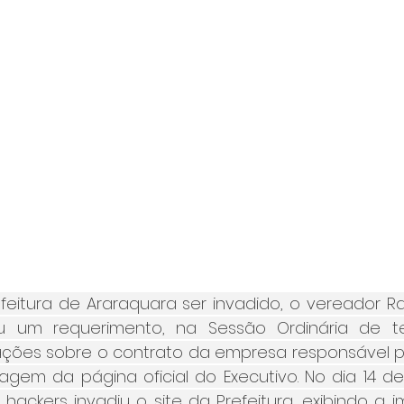
feitura de Araraquara ser invadido, o vereador Raf
 um requerimento, na Sessão Ordinária de terça
mações sobre o contrato da empresa responsável pe
gem da página oficial do Executivo. No dia 14 d
 hackers invadiu o site da Prefeitura, exibindo a