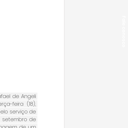
Fale conosco
ael de Angeli 
-feira (18), 
lo serviço de 
e setembro de 
 imagem de um 