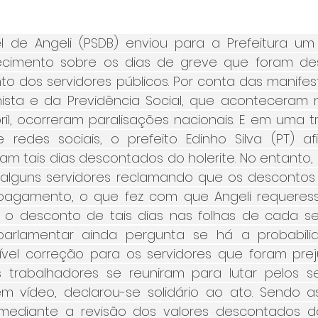
 de Angeli (PSDB) enviou para a Prefeitura um 
arecimento sobre os dias de greve que foram de
o dos servidores públicos. Por conta das manifes
ista e da Previdência Social, que aconteceram n
il, ocorreram paralisações nacionais. E em uma t
 redes sociais, o prefeito Edinho Silva (PT) a
iam tais dias descontados do holerite. No entanto,
 alguns servidores reclamando que os descontos
agamento, o que fez com que Angeli requeresse
 o desconto de tais dias nas folhas de cada ser
parlamentar ainda pergunta se há a probabil
ível correção para os servidores que foram preju
 trabalhadores se reuniram para lutar pelos seu
em vídeo, declarou-se solidário ao ato. Sendo ass
 mediante a revisão dos valores descontados dos