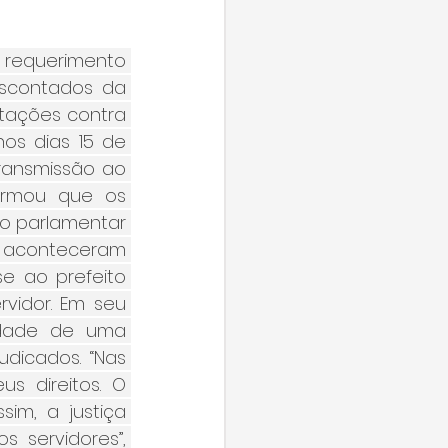
requerimento 
scontados da 
tações contra 
os dias 15 de 
ransmissão ao 
firmou que os 
 o parlamentar 
 aconteceram 
 ao prefeito 
vidor. Em seu 
idade de uma 
dicados. “Nas 
s direitos. O 
im, a justiça 
 servidores”, 