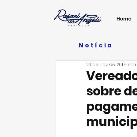
Home
Notícia
23 de nov. de 2017
1 min
Vereado
sobre d
pagamen
municip