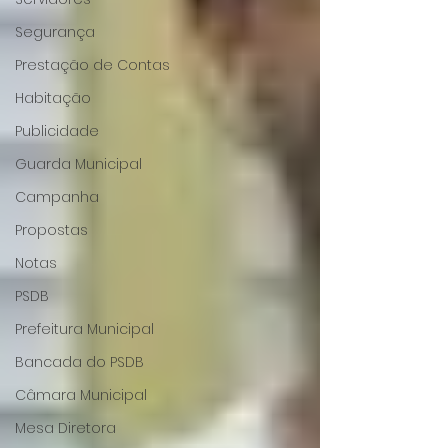
Segurança
Prestação de Contas
Habitação
Publicidade
Guarda Municipal
Campanha
Propostas
Notas
PSDB
Prefeitura Municipal
Bancada do PSDB
Câmara Municipal
Mesa Diretora