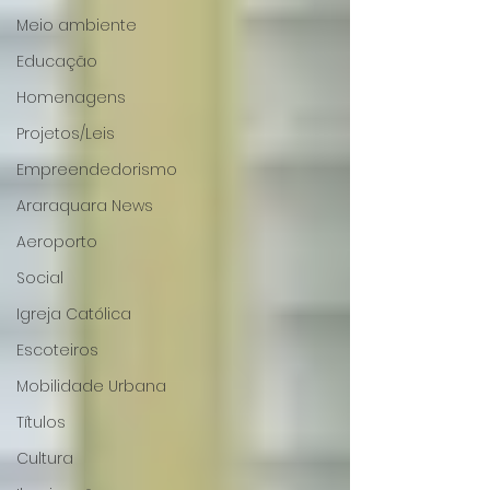
Meio ambiente
Educação
Homenagens
Projetos/Leis
Empreendedorismo
Araraquara News
Aeroporto
Social
Igreja Católica
Escoteiros
Mobilidade Urbana
Títulos
Cultura