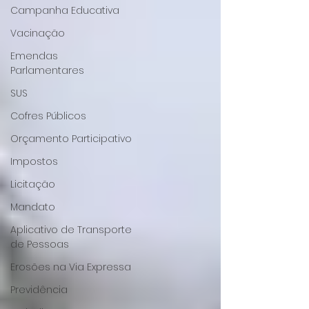
Campanha Educativa
Vacinação
Emendas
Parlamentares
SUS
Cofres Públicos
Orçamento Participativo
Impostos
Licitação
Mandato
Aplicativo de Transporte
de Pessoas
Erosões na Via Expressa
Previdência