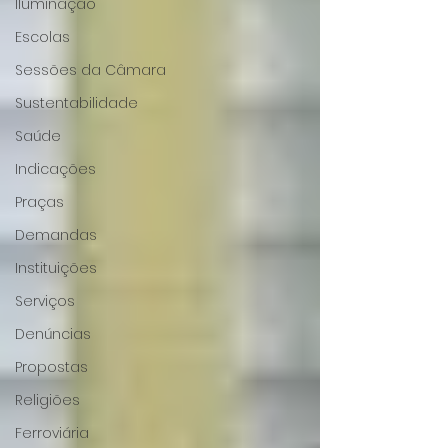
Iluminação
Escolas
Sessões da Câmara
Sustentabilidade
Saúde
Indicações
Praças
Demandas
Instituições
Serviços
Denúncias
Propostas
Religiões
Ferroviária