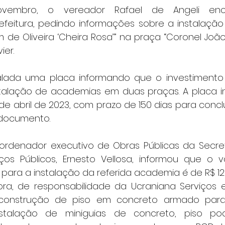
refeitura, pedindo informações sobre a instalaçã
m de Oliveira ‘Cheira Rosa’” na praça “Coronel João
ier.
talada uma placa informando que o investimento 
stalação de academias em duas praças. A placa inf
de abril de 2023, com prazo de 150 dias para concl
 documento.
oordenador executivo de Obras Públicas da Secreta
os Públicos, Ernesto Vellosa, informou que o va
para a instalação da referida academia é de R$ 126
ra, de responsabilidade da Ucraniana Serviços 
a construção de piso em concreto armado par
stalação de miniguias de concreto, piso pod