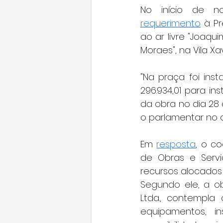
requerimento
 à P
ao ar livre "Joaqui
Moraes", na Vila Xav
"Na praça foi ins
296.934,01 para in
da obra no dia 28 
o parlamentar no
Em 
resposta
, o c
de Obras e Serviç
recursos alocados 
Segundo ele, a ob
Ltda., contempl
equipamentos, in