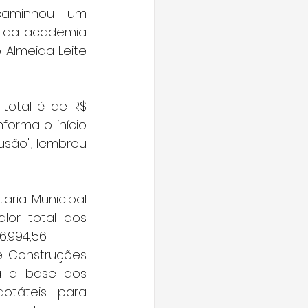
No início de novembro, o vereador Rafael de Angeli encaminhou um 
o da academia 
 Almeida Leite 
total é de R$ 
orma o início 
usão", lembrou 
ria Municipal 
lor total dos 
.994,56.
e Construções 
a a base dos 
otáteis para 