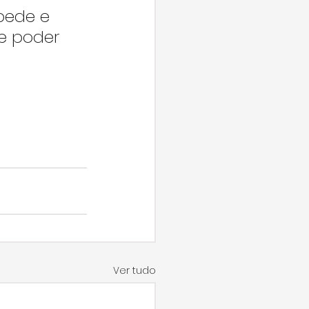
pede e 
e poder 
Ver tudo