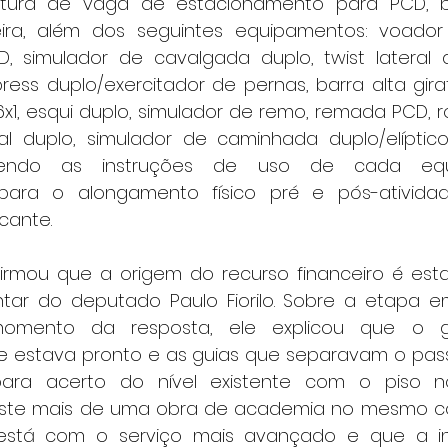
pintura de vaga de estacionamento para PCD, 
a, além dos seguintes equipamentos: voador 
, simulador de cavalgada duplo, twist lateral 
press duplo/exercitador de pernas, barra alta girató
6x1, esqui duplo, simulador de remo, remada PCD, 
al duplo, simulador de caminhada duplo/elíptico
ntendo as instruções de uso de cada equ
ara o alongamento físico pré e pós-atividad
cante.
rmou que a origem do recurso financeiro é estad
ar do deputado Paulo Fiorilo. Sobre a etapa e
mento da resposta, ele explicou que o ga
estava pronto e as guias que separavam o passe
ara acerto do nível existente com o piso no
iste mais de uma obra de academia no mesmo con
está com o serviço mais avançado e que a in