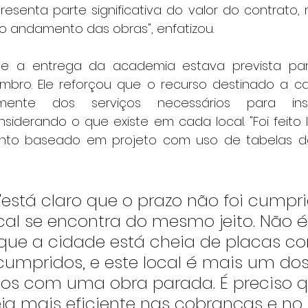
esenta parte significativa do valor do contrato, 
do andamento das obras", enfatizou.
que a entrega da academia estava prevista pa
mbro. Ele reforçou que o recurso destinado a c
mente dos serviços necessários para ins
siderando o que existe em cada local. "Foi feito 
nto baseado em projeto com uso de tabelas de r
 "está claro que o prazo não foi cumpr
ocal se encontra do mesmo jeito. Não 
á que a cidade está cheia de placas c
cumpridos, e este local é mais um dos
s com uma obra parada. É preciso q
eja mais eficiente nas cobranças e no 