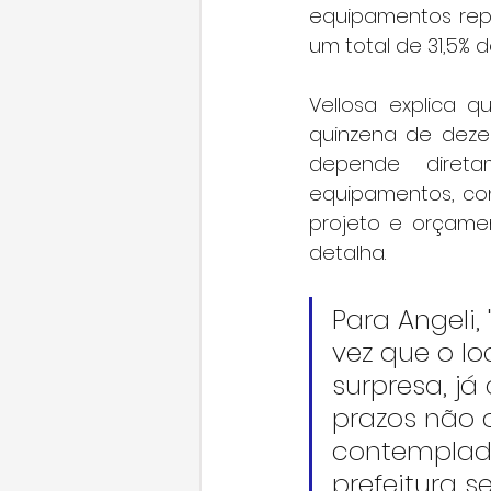
equipamentos repr
um total de 31,5% 
Vellosa explica 
quinzena de deze
depende direta
equipamentos, con
projeto e orçame
detalha.
Para Angeli,
vez que o l
surpresa, j
prazos não 
contemplado
prefeitura s