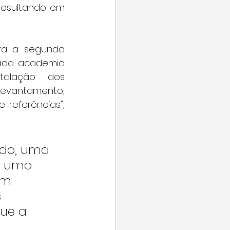
resultando em 
ra a segunda 
ada academia 
talação dos 
levantamento, 
eferências", 
ido, uma 
é uma 
om 
 
ue a 