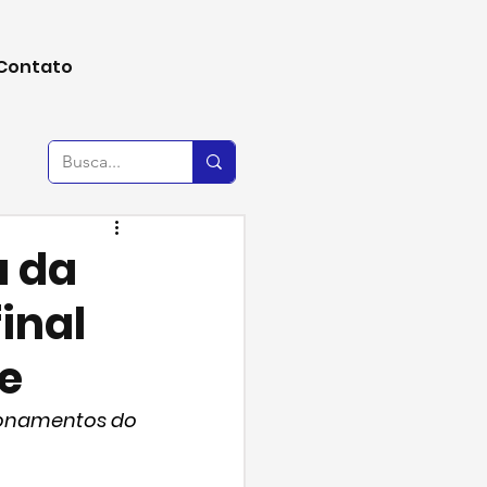
Contato
a da
inal
ue
ionamentos do 