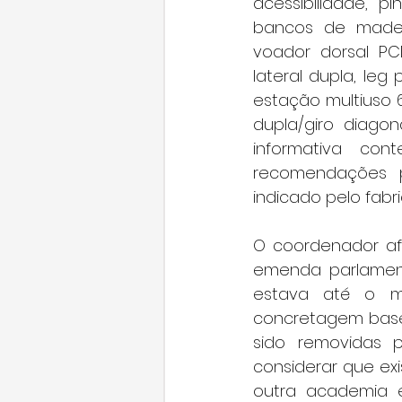
acessibilidade, 
bancos de madeir
voador dorsal PCD
lateral dupla, leg 
estação multiuso 
dupla/giro diagon
informativa co
recomendações p
indicado pelo fabri
O coordenador afi
emenda parlament
estava até o mo
concretagem base 
sido removidas p
considerar que ex
outra academia 