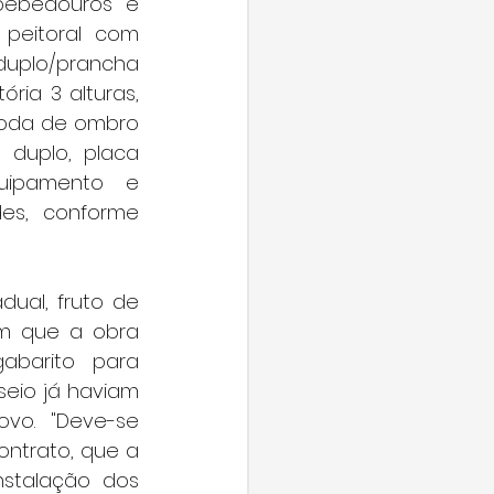
bebedouros e 
peitoral com 
duplo/prancha 
ria 3 alturas, 
roda de ombro 
 duplo, placa 
ipamento e 
es, conforme 
ual, fruto de 
m que a obra 
barito para 
io já haviam 
vo. "Deve-se 
trato, que a 
stalação dos 