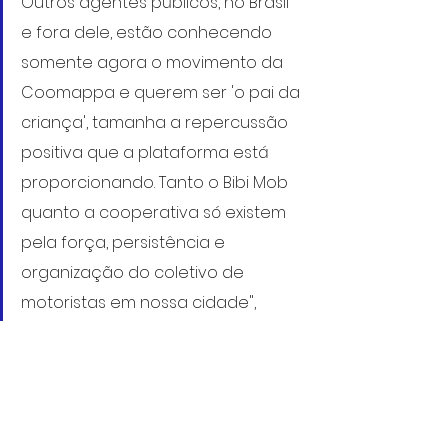
Outros agentes públicos, no Brasil 
e fora dele, estão conhecendo 
somente agora o movimento da 
Coomappa e querem ser 'o pai da 
criança', tamanha a repercussão 
positiva que a plataforma está 
proporcionando. Tanto o Bibi Mob 
quanto a cooperativa só existem 
pela força, persistência e 
organização do coletivo de 
motoristas em nossa cidade", 
explica e finaliza o vereador.
https://www.facebook.com/rafaeldeang
eli/videos/2126224764218904