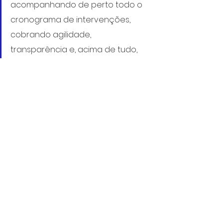
acompanhando de perto todo o 
cronograma de intervenções, 
cobrando agilidade, 
transparência e, acima de tudo, 
respeito às nossas crianças, aos 
profissionais da educação e às 
famílias que dependem dessa 
unidade", salienta o vereador 
Rafael de Angeli.
https://www.facebook.com/rafaeldeang
eli/videos/1180312037132185