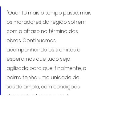
"Quanto mais o tempo passa, mais 
os moradores da região sofrem 
com o atraso no término das 
obras. Continuamos 
acompanhando os trâmites e 
esperamos que tudo seja 
agilizado para que, finalmente, o 
bairro tenha uma unidade de 
saúde ampla, com condições 
dignas de atendimento à 
população", explica e finaliza Angeli.
24/3/2023
Saúde