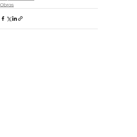
Obras
Ver tudo
Posts Relacionados