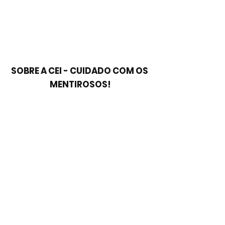
SOBRE A CEI - CUIDADO COM OS 
MENTIROSOS!
"- A única diferença entre a CEI 
assinada por mim e a CEI proposta 
pelo PATRIOTA é o momento do início 
dos trabalhos de investigação;
- O PATRIOTA e qualquer outro partido 
pode inserir qualquer pauta que 
julgue não estar contemplada pelo 
documento que assinei, desde que 
relacionada à saúde;
- Qualquer CEI terá maioria governista 
porque o governo hoje é maioria na 