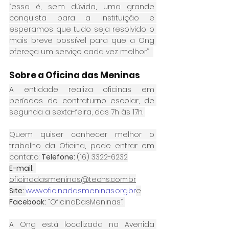
“essa é, sem dúvida, uma grande 
conquista para a instituição e 
esperamos que tudo seja resolvido o 
mais breve possível para que a Ong 
ofereça um serviço cada vez melhor”.  
Sobre a Oficina das Meninas
A entidade realiza oficinas em 
períodos do contraturno escolar, de 
segunda a sexta-feira, das 7h às 17h. 
Quem quiser conhecer melhor o 
trabalho da Oficina, pode entrar em 
contato: 
Telefone: 
(16) 3322-6232
E-mail:
oficinadasmeninas@techs.com.br
Site: 
www.oficinadasmeninas.org.br
e
Facebook:
 “OficinaDasMeninas”. 
A Ong está localizada na Avenida 