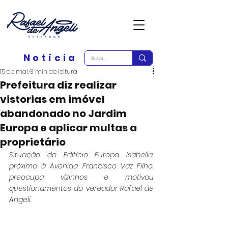
Notícia
15 de mai.
3 min de leitura
Prefeitura diz realizar
vistorias em imóvel
abandonado no Jardim
Europa e aplicar multas a
proprietário
Situação do Edifício Europa Isabella, 
próximo à Avenida Francisco Vaz Filho, 
preocupa vizinhos e motivou 
questionamentos do vereador Rafael de 
Angeli.