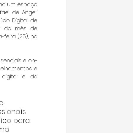
mo um espaço 
ael de Angeli 
do Digital de 
a do mês de 
feira (25), na 
senciais e on-
treinamentos e 
igital e da 
e 
sionais 
ico para 
uma 