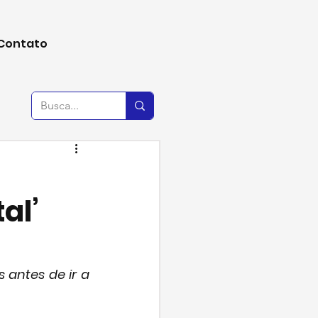
Contato
al’
antes de ir a 