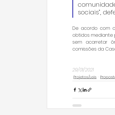
comunidade 
sociais", def
De acordo com o 
obtidos mediante 
sem acarretar ôn
comissões da Casa,
29/01/2021
Projetos/Leis
Propost