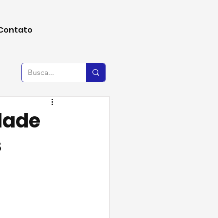
Contato
dade
s