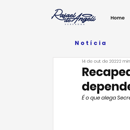
Home
Notícia
14 de out. de 2022
2 min
Recapea
depende
É o que alega Secr