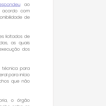
espondeu
 ao 
 acordo com 
onibilidade de 
 licitados de 
as, as quais 
 execução dos 
 técnica para 
l para início 
chos que não 
ia, o órgão 