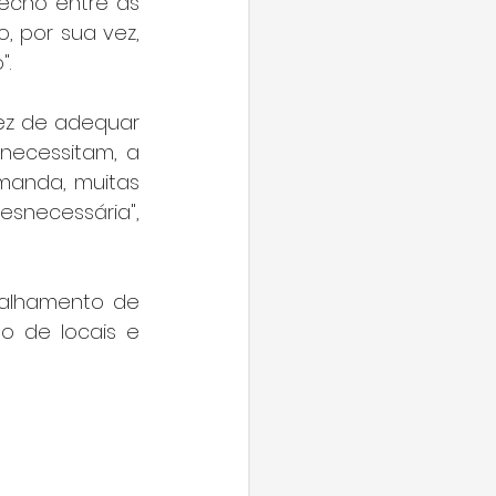
echo entre as 
 por sua vez, 
.
ez de adequar 
necessitam, a 
manda, muitas 
snecessária", 
alhamento de 
 de locais e 