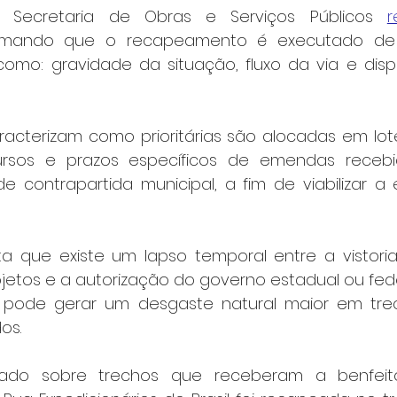
 Secretaria de Obras e Serviços Públicos 
r
formando que o recapeamento é executado de
, como: gravidade da situação, fluxo da via e disp
racterizam como prioritárias são alocadas em lotes
sos e prazos específicos de emendas recebid
 contrapartida municipal, a fim de viabilizar a
a que existe um lapso temporal entre a vistoria
etos e a autorização do governo estadual ou federa
 pode gerar um desgaste natural maior em tre
os.
ado sobre trechos que receberam a benfeitor