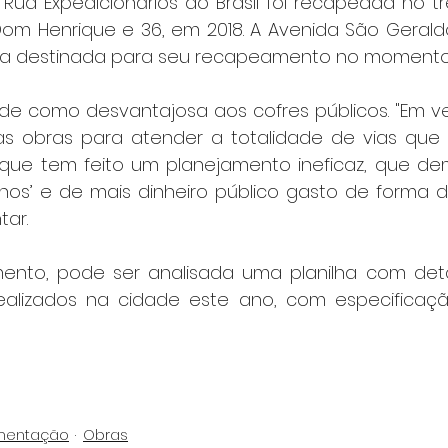
Rua Expedicionários do Brasil foi recapeada no tr
om Henrique e 36, em 2018. A Avenida São Geraldo,
a destinada para seu recapeamento no momento"
tude como desvantajosa aos cofres públicos. "Em v
s obras para atender a totalidade de vias que 
 que tem feito um planejamento ineficaz, que de
lhos’ e de mais dinheiro público gasto de forma de
tar.
mento, pode ser analisada uma planilha com det
alizados na cidade este ano, com especificação
mentação
Obras