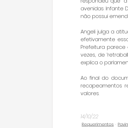
respondeu que "a 
avenidas Infante D
não possui emend
Angeli julga a ati
efetivamente essa
Prefeitura parece
vezes, de ‘retraba
explica o parlamen
Ao final do docu
recapeamentos re
valores.
14/10/22
Requerimentos
Pavi