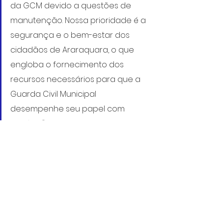
da GCM devido a questões de 
manutenção. Nossa prioridade é a 
segurança e o bem-estar dos 
cidadãos de Araraquara, o que 
engloba o fornecimento dos 
recursos necessários para que a 
Guarda Civil Municipal 
desempenhe seu papel com 
eficácia", enfatiza Angeli.
26/10/2023
Guarda Municipal
Requerimentos
Fiscalização