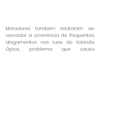
Moradores também relataram ao 
vereador a ocorrência de frequentes 
alagamentos nas ruas do Yolanda 
Ópice, problema que causa 
transtornos e prejuízos. “
Indico a 
instalação
 dessas galerias,  essencial 
para garantir o adequado 
escoamento das águas pluviais, 
evitando alagamentos e melhorando 
a qualidade de vida dos residentes”, 
acrescentou o vereador Rafael de 
Angeli.
12/2/2025
Bairros
Demandas