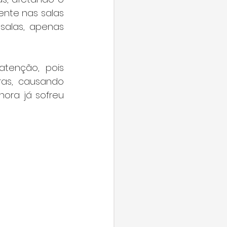
nte nas salas 
alas, apenas 
tenção, pois 
ras, causando 
ora já sofreu 