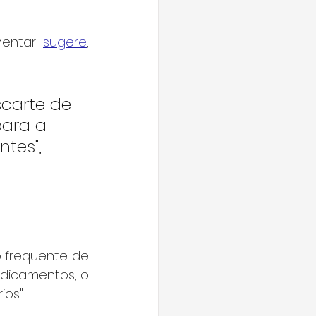
entar 
sugere
, 
carte de 
para a 
tes", 
 frequente de 
dicamentos, o 
os".