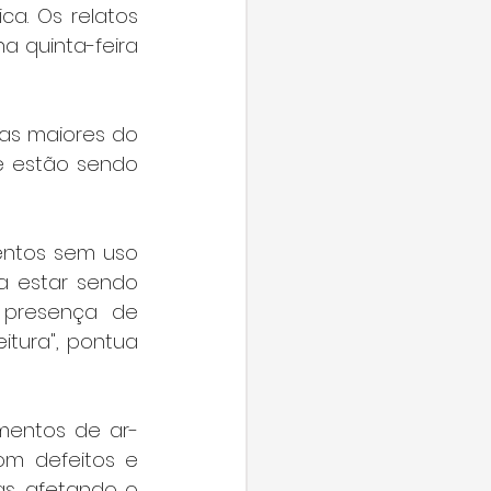
a. Os relatos 
 quinta-feira 
as maiores do 
 estão sendo 
ntos sem uso 
a estar sendo 
 presença de 
tura", pontua 
entos de ar-
m defeitos e 
s, afetando o 