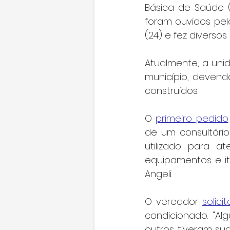
Básica de Saúde (U
foram ouvidos pelo
(24) e fez diverso
Atualmente, a uni
município, deven
construídos.
O 
primeiro pedido
de um consultório
utilizado para a
equipamentos e it
Angeli.
O vereador 
solicit
condicionado. "Al
outros tiveram su