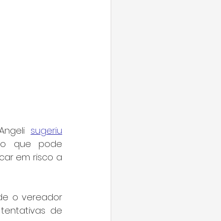
Angeli 
sugeriu
 o que pode 
r em risco a 
Outro espaço que precisa de manutenção é a sala da vacina, onde o vereador 
entativas de 