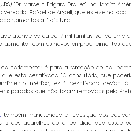
BS) "Dr. Marcello Edgard Drouet", no Jardim Améric
 vereador Rafael de Angeli, que esteve no local na
s apontamentos à Prefeitura.
dade atende cerca de 17 mil famílias, sendo uma d
do aumentar com os novos empreendimentos que
 do parlamentar é para a remoção de equipame
 que está desativado. "O consultório, que poderi
tendimento médico, está desativado devido à
ens parados que não foram removidos pela Prefei
a
 também manutenção e reposição dos equipam
guns dos aparelhos de ar-condicionado estão co
as máquinas, que ficam na parte externa, roubada