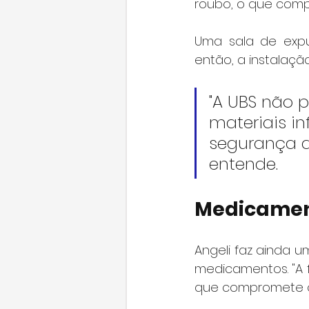
roubo, o que comp
Uma sala de expu
então, a instalaçã
"A UBS não 
materiais in
segurança do
entende.
Medicame
Angeli faz ainda u
medicamentos. "A 
que compromete o