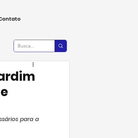
Contato
Jardim
 e
sários para a 