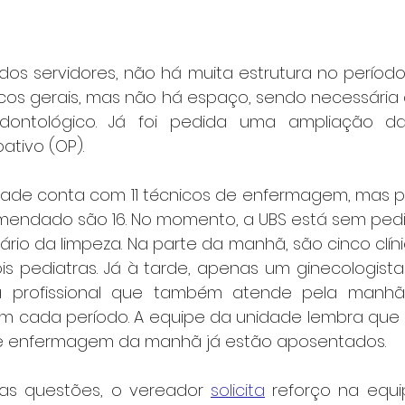
dos servidores, não há muita estrutura no período
icos gerais, mas não há espaço, sendo necessária a
odontológico. Já foi pedida uma ampliação d
ativo (OP).
ade conta com 11 técnicos de enfermagem, mas prec
endado são 16. No momento, a UBS está sem pedia
rio da limpeza. Na parte da manhã, são cinco clíni
is pediatras. Já à tarde, apenas um ginecologista 
a profissional que também atende pela manhã
em cada período. A equipe da unidade lembra que d
de enfermagem da manhã já estão aposentados.
as questões, o vereador 
solicita
 reforço na equip