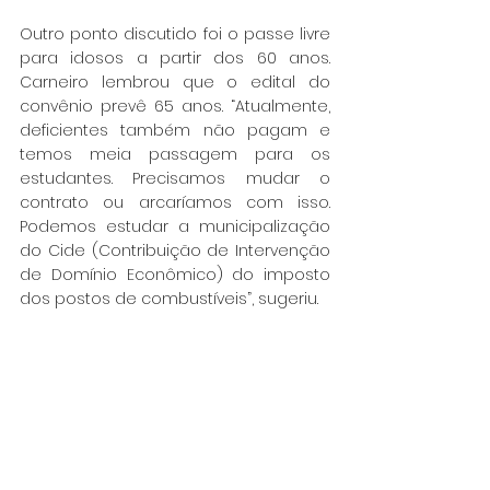
Outro ponto discutido foi o passe livre 
para idosos a partir dos 60 anos. 
Carneiro lembrou que o edital do 
convênio prevê 65 anos. “Atualmente, 
deficientes também não pagam e 
temos meia passagem para os 
estudantes. Precisamos mudar o 
contrato ou arcaríamos com isso. 
Podemos estudar a municipalização 
do Cide (Contribuição de Intervenção 
de Domínio Econômico) do imposto 
dos postos de combustíveis”, sugeriu.
Angeli afirmou que muitas demandas 
chegam diariamente ao gabinete, 
principalmente relacionadas ao 
trânsito. “Ter a oportunidade de levar 
as mais urgentes ao Nilson Carneiro e 
discuti-las faz o nosso mandato mais 