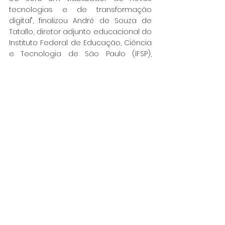
tecnologias e de transformação 
digital", finalizou André de Souza de 
Tatallo, diretor adjunto educacional do 
Instituto Federal de Educação, Ciência 
e Tecnologia de São Paulo (IFSP), 
Campus Araraquara.
A expectativa da Anatel é que todas 
as capitais brasileiras tenham 
cobertura 5G até julho de 2022. Já a 
cobertura de todas as cidades do 
país é a meta para 2028.
- Confira a Audiência Pública na 
integra:
https://www.youtube.com/watch?
v=bwmRZivmCag