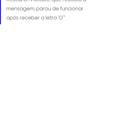
mensagem, parou de funcionar 
após receber a letra 'O'".
07/04/2021
Homenagens
Projetos/Leis
Comemorações
Ver tudo
Posts Relacionados