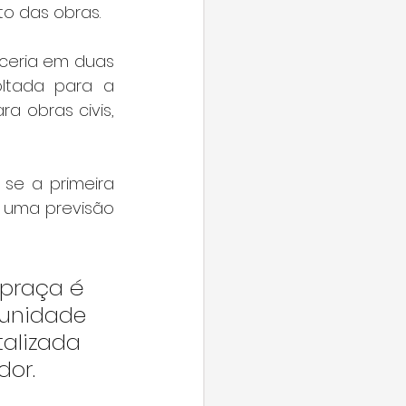
to das obras.
ceria em duas 
oltada para a 
a obras civis, 
se a primeira 
e uma previsão 
 praça é 
munidade 
talizada 
dor.