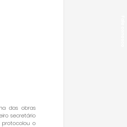
Fale conosco
ma das obras 
ro secretário 
da Mesa Diretora do Legislativo, vereador Rafael de Angeli (PSDB), protocolou o 