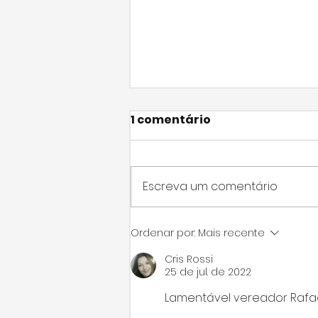
1 comentário
Escreva um comentário
Nova iluminação da
Ordenar por:
Mais recente
Praça Dr. Roque José
Cris Rossi
Hage é alvo de
25 de jul. de 2022
fiscalização
Lamentável vereador Rafael