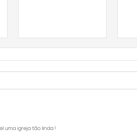
Programa de
Sec
integração de
sob
população idosa com
Pra
cuidado de praças é
 uma igreja tão linda !
indicado para