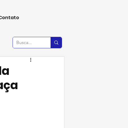
Contato
da
aça