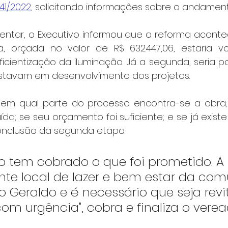
41/2022
, solicitando informações sobre o andamen
ntar, o Executivo informou que a reforma aconte
a, orçada no valor de R$ 632.447,06, estaria v
cientização da iluminação. Já a segunda, seria par
estavam em desenvolvimento dos projetos.
 em qual parte do processo encontra-se a obra; 
ída; se seu orçamento foi suficiente; e se já exist
conclusão da segunda etapa. 
o tem cobrado o que foi prometido. A
te local de lazer e bem estar da co
o Geraldo e é necessário que seja revi
om urgência", cobra e finaliza o verea