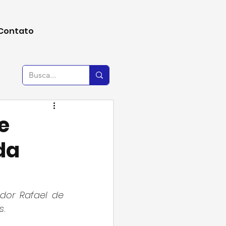
Contato
e
da
dor Rafael de 
s.