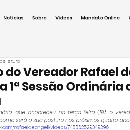
Notícias
Sobre
Vídeos
Mandato Online
 de leitura
o do Vereador Rafael d
a 1ª Sessão Ordinária 
a
nária, que aconteceu na terça-feira (19), o verea
 como será a sua postura nos próximos quatro ano
k.com/rafaeldeangeli/videos/748862529349296