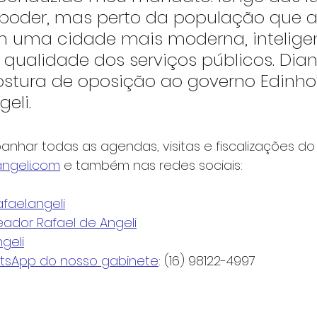
poder, mas perto da população que 
 uma cidade mais moderna, inteligen
ualidade dos serviços públicos. Diant
ostura de oposição ao governo Edinho”
eli.
har todas as agendas, visitas e fiscalizações do
ngeli.com
 e também nas redes sociais:
fael.angeli
eador Rafael de Angeli
geli
tsApp do nosso gabinete
: (16) 98122-4997