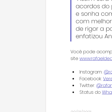
acordos do 
e sonha com
com melhor q
de rigor a p
enfatizou Ang
Você pode acompan
site 
www.rafaeldea
Instagram: 
@ra
Facebook: 
Ver
Twitter: 
@rafan
Status do 
Wha