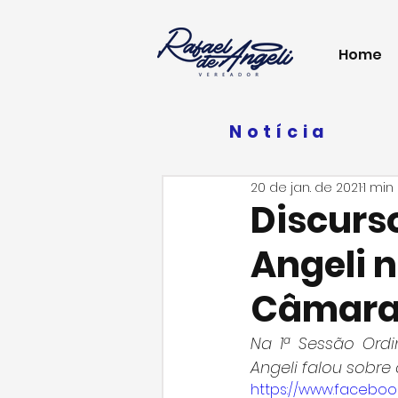
Home
Notícia
20 de jan. de 2021
1 min
Discurs
Angeli n
Câmar
Na 1ª Sessão Ordi
Angeli falou sobre
https://www.faceboo