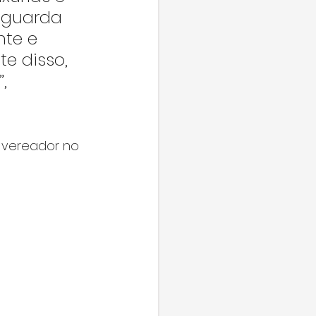
aguarda 
te e 
e disso, 
, 
 vereador no 