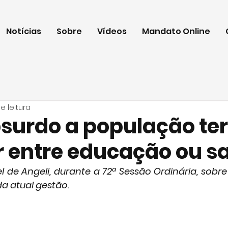
Notícias
Sobre
Vídeos
Mandato Online
e leitura
bsurdo a população te
r entre educação ou s
l de Angeli, durante a 72ª Sessão Ordinária, sobr
da atual gestão.