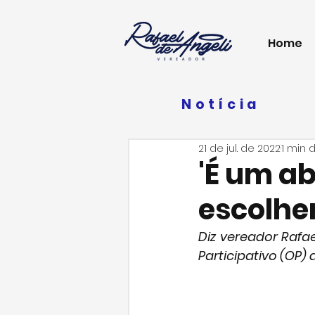
Home
Notícia
21 de jul. de 2022
1 min d
'É um a
escolhe
Diz vereador Rafae
Participativo (OP) 