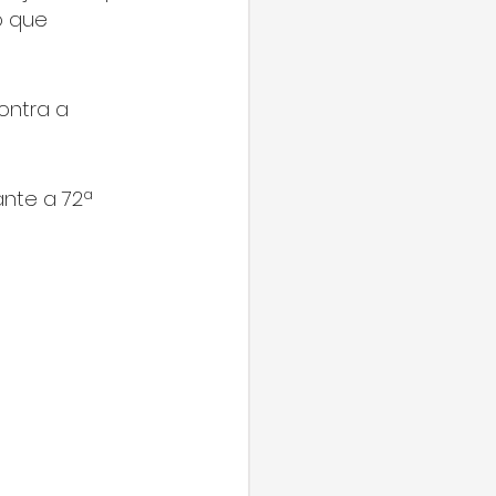
o que 
ontra a 
ante a 72ª 