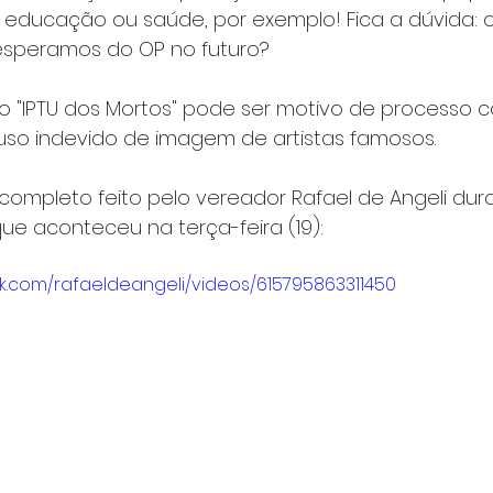
 educação ou saúde, por exemplo! Fica a dúvida: 
speramos do OP no futuro?
 "IPTU dos Mortos" pode ser motivo de processo c
 uso indevido de imagem de artistas famosos.
 completo feito pelo vereador Rafael de Angeli dur
que aconteceu na terça-feira (19):
k.com/rafaeldeangeli/videos/615795863311450