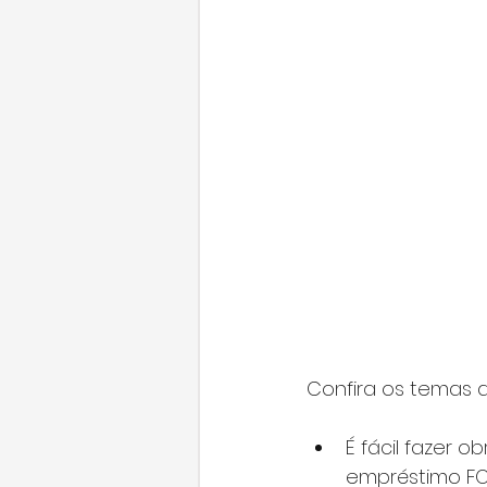
Confira os temas 
É fácil fazer 
empréstimo FO