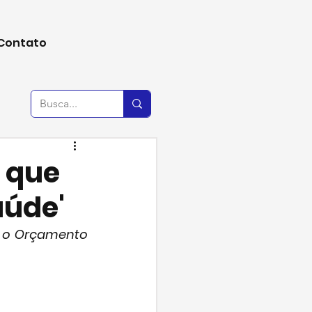
Contato
r que
aúde'
e o Orçamento 