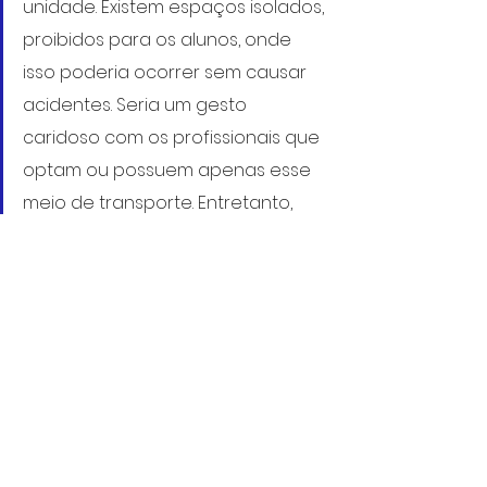
unidade. Existem espaços isolados, 
proibidos para os alunos, onde 
isso poderia ocorrer sem causar 
acidentes. Seria um gesto 
caridoso com os profissionais que 
optam ou possuem apenas esse 
meio de transporte. Entretanto, 
essa preocupação com 
acidentes e segurança não 
parece acontecer da mesma 
forma com relação ao 
amontoado de mesas e cadeiras 
bem próximo ao refeitório, que 
segundo informações recentes, 
continua no mesmo lugar, 