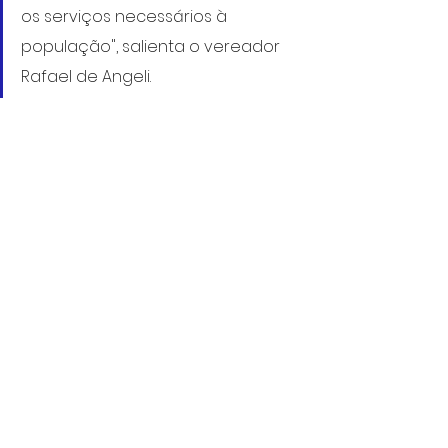
os serviços necessários à 
população", salienta o vereador
Rafael de Angeli.
https://www.facebook.com/rafaeldeang
eli/videos/1680877879381880
9/5/2024
Saúde
Requerimentos
SUS