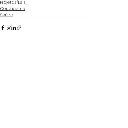
Projetos/Leis
Coronavírus
Saúde
Ver tudo
Posts Relacionados