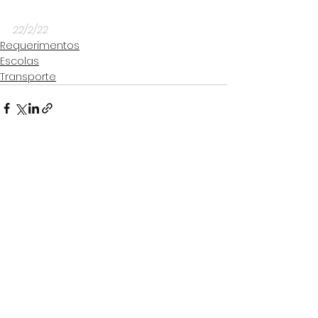
22/2/22
Requerimentos
Escolas
Transporte
Ver tudo
Posts Relacionados