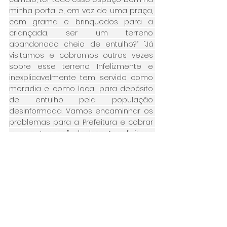
minha porta e, em vez de uma praça, 
com grama e brinquedos para a 
criançada, ser um terreno 
abandonado cheio de entulho?” “Já 
visitamos e cobramos outras vezes 
sobre esse terreno. Infelizmente e 
inexplicavelmente tem servido como 
moradia e como local para depósito 
de entulho pela população 
desinformada. Vamos encaminhar os 
problemas para a Prefeitura e cobrar 
a manutenção”, declara Angeli. “Esse 
local precisa do toque do poder 
público para ajudar a população a ter 
uma qualidade de vida melhor”, 
conclui.   
Confira as fotos 
aqui
.
Bairros