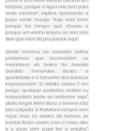
chove e fica neste estado durante um 
tempão, porque a água não tem para 
onde escorrer”, explica, apontando a 
poça verde musgo. “Hoje está bom, 
porque faz tempo que choveu e 
porque um vizinho limpou, se não, tem 
dias que nem dá pra passar aqui”. 
Gisele mostrou ao vereador outros 
problemas que incomodam os 
moradores do bairro. Na Avenida 
Geraldo Fernandes Beata, a 
quantidade e o tamanho dos buracos 
impressionam. “O asfalto cedeu. É um 
perigo, qualquer pedestre, ciclista ou 
motociclista pode se acidentar aqui”, 
alerta Angeli. Além disso, o terreno não 
tem calçada. “A Prefeitura sempre vem 
roçar, mas só dentro do terreno. As 
bordas ficam assim, com o mato alto, 
e o povo vem jogar lixo e entulho”, 