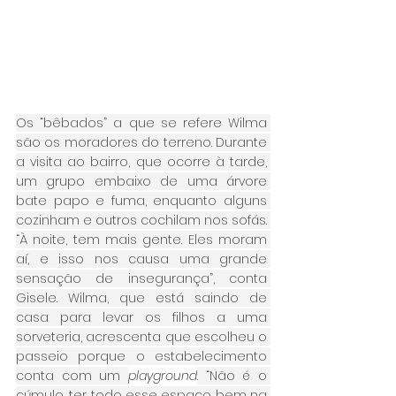
Os “bêbados” a que se refere Wilma 
são os moradores do terreno. Durante 
a visita ao bairro, que ocorre à tarde, 
um grupo embaixo de uma árvore 
bate papo e fuma, enquanto alguns 
cozinham e outros cochilam nos sofás. 
“À noite, tem mais gente. Eles moram 
aí, e isso nos causa uma grande 
sensação de insegurança”, conta 
Gisele. Wilma, que está saindo de 
casa para levar os filhos a uma 
sorveteria, acrescenta que escolheu o 
passeio porque o estabelecimento 
conta com um 
playground
. “Não é o 
cúmulo, ter todo esse espaço bem na 