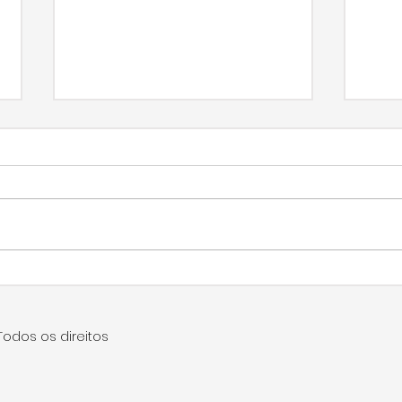
Vereador constata
Câm
desvio de rota no
apr
pedágio de Bueno de
ped
Todos os direitos
Andrada
ass