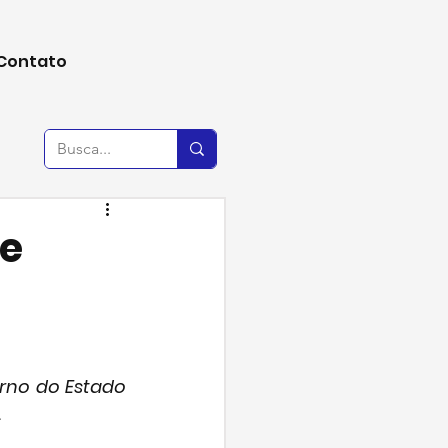
Contato
e
rno do Estado 
.