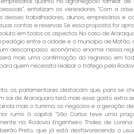
empresarial, quanto no agronegócio familiar, de s
rpessoais", enfatizam os vereadores. "Com a cris
os desses trabalhadores, alunos, empresários e co
 suas contas e reservas. Se essa proposta for apro
soluto em todos os aspectos. No caso de Araraquar
pedágio entre a cidade e o município de Matão, 
a um descompasso econômico enorme nessa região
será mais uma confirmação do regresso em todo
ara quem necessita realizar o tráfego pela Rodov
to, os parlamentares destacam que, para se che
m sai de Araraquara terá mais esse gasto extra e
ar ainda mais o turismo, os negócios e a geração d
rior rumo à capital. "São Carlos teve uma praç
mente na Rodovia Engenheiro Thales de Lorena P
Ribeirão Preto, que já está desfavorecendo o usuár