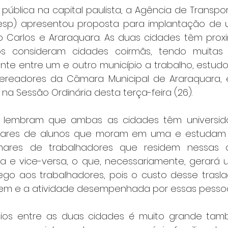
pública na capital paulista, a Agência de Transpor
tesp) apresentou proposta para implantação de 
 Carlos e Araraquara. As duas cidades têm prox
os consideram cidades coirmãs, tendo muitas
te entre um e outro município a trabalho, estudo 
readores da Câmara Municipal de Araraquara,
na Sessão Ordinária desta terça-feira (26).
 lembram que ambas as cidades têm universidad
ares de alunos que moram em uma e estudam e
hares de trabalhadores que residem nessas d
a e vice-versa, o que, necessariamente, gerará u
o aos trabalhadores, pois o custo desse trasla
em e a atividade desempenhada por essas pessoa
cios entre as duas cidades é muito grande tamb