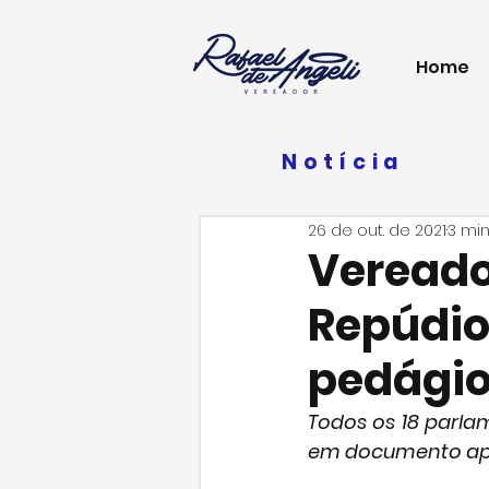
Home
Notícia
26 de out. de 2021
3 min
Vereado
Repúdio
pedági
Todos os 18 parla
em documento apro