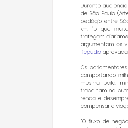
Durante audiência 
de São Paulo (Ar
pedágio entre São
km, "o que muit
trafegam diariamen
argumentam os ve
Repúdio
 aprovada 
Os parlamentares
comportando milh
mesma baila, mil
trabalham na outr
renda e desempreg
compensar a viag
"O fluxo de negó