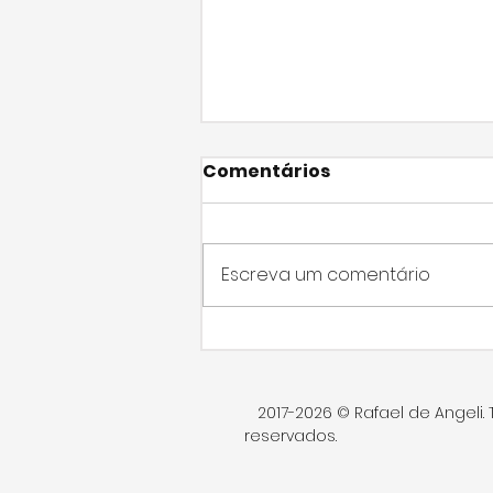
Comentários
Escreva um comentário
Nota dos vereadores do
PSDB sobre possível
pedágio entre
2017-2026 © Rafael de Angeli. 
Araraquara e São Carlos
reservados.