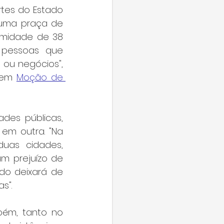
tes do Estado 
uma praça de 
imidade de 38 
 pessoas que 
ou negócios", 
 em 
Moção de 
es públicas, 
m outra. "Na 
uas cidades, 
m prejuízo de 
do deixará de 
s".
ém, tanto no 