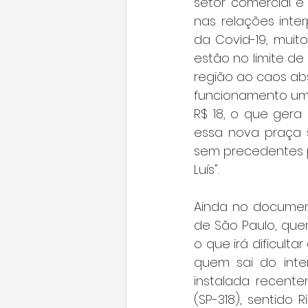
setor comercial e 
nas relações inte
da Covid-19, muit
estão no limite de
região ao caos ab
funcionamento um 
R$ 18, o que ger
essa nova praça 
sem precedentes p
Luís".
Ainda no documen
de São Paulo, que
o que irá dificult
quem sai do inte
instalada recente
(SP-318), sentido 