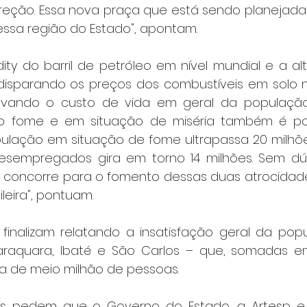
reção. Essa nova praça que está sendo planejada irá
essa região do Estado", apontam.
ty do barril de petróleo em nível mundial e a alt
disparando os preços dos combustíveis em solo na
evando o custo de vida em geral da população
o fome e em situação de miséria também é po
pulação em situação de fome ultrapassa 20 milhõ
sempregados gira em torno 14 milhões. Sem dúv
 concorre para o fomento dessas duas atrocidade
leira", pontuam.
finalizam relatando a insatisfação geral da pop
araquara, Ibaté e São Carlos – que, somadas em
sa de meio milhão de pessoas.
les pedem que o Governo do Estado, a Artesp e 