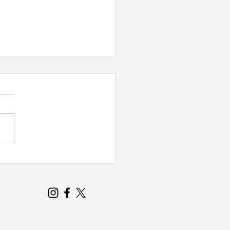
ara Municipal
ova isenção de
ágio a servidores de
entamento