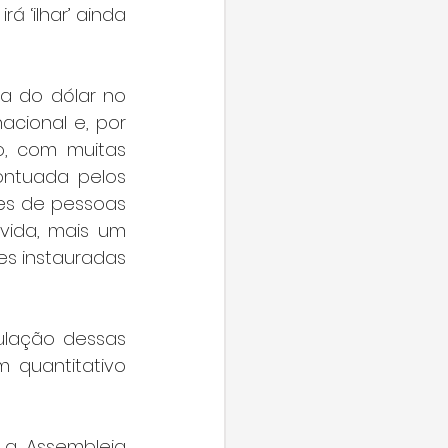
 ‘ilhar’ ainda 
a do dólar no 
cional e, por 
, com muitas 
ntuada pelos 
es de pessoas 
ida, mais um 
s instauradas 
ulação dessas 
 quantitativo 
a Assembleia 