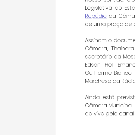
Legislativa do E
Repúdio
 da Câmar
de uma praça de p
Assinam o document
Câmara, Thainara 
secretário da Mesa
Edson Hel, Emanoe
Guilherme Bianco, 
Marchese da Rádio,
Ainda está previs
Câmara Municipal d
ao vivo pelo canal 