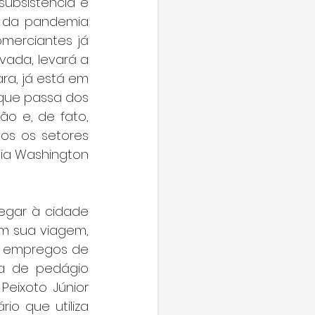
ubsistência e 
e da pandemia 
merciantes já 
vada, levará a 
a, já está em 
que passa dos 
 e, de fato, 
s os setores 
ia Washington 
gar à cidade 
m sua viagem, 
e empregos de 
a de pedágio 
eixoto Júnior 
io que utiliza 