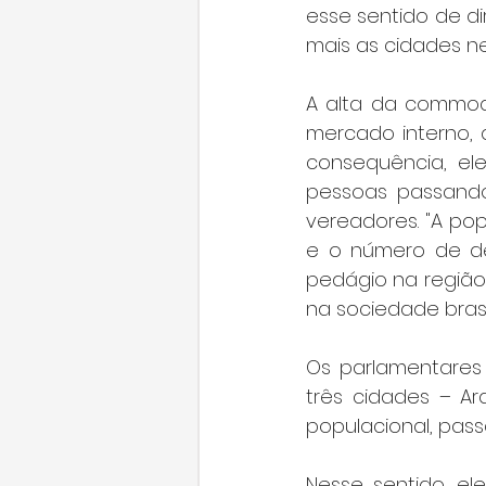
esse sentido de di
mais as cidades n
A alta da commodi
mercado interno, 
consequência, el
pessoas passand
vereadores. "A po
e o número de de
pedágio na região
na sociedade brasi
Os parlamentares 
três cidades – Ar
populacional, pas
Nesse sentido, e