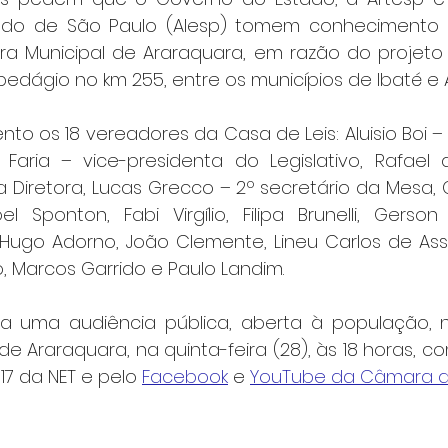
stado de São Paulo (Alesp) tomem conhecimento
a Municipal de Araraquara, em razão do projeto 
edágio no km 255, entre os municípios de Ibaté e 
o os 18 vereadores da Casa de Leis: Aluisio Boi – 
Faria – vice-presidenta do Legislativo, Rafael d
 Diretora, Lucas Grecco – 2º secretário da Mesa, C
l Sponton, Fabi Virgílio, Filipa Brunelli, Gerson
Hugo Adorno, João Clemente, Lineu Carlos de Assis
 Marcos Garrido e Paulo Landim.
ta uma audiência pública, aberta à população, n
e Araraquara, na quinta-feira (28), às 18 horas, c
17 da NET e pelo 
Facebook
 e 
YouTube da Câmara d